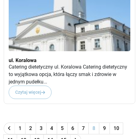
ul. Koralowa
Catering dietetyczny ul. Koralowa Catering dietetyczny
to wyjątkowa opcja, która łączy smak i zdrowie w
jednym pudełku...
Czytaj więcej
1
2
3
4
5
6
7
8
9
10