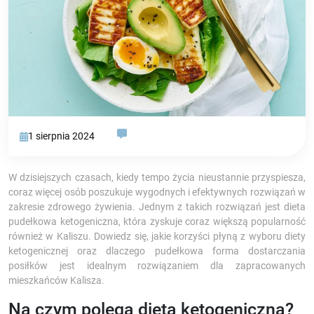
1 sierpnia 2024
W dzisiejszych czasach, kiedy tempo życia nieustannie przyspiesza,
coraz więcej osób poszukuje wygodnych i efektywnych rozwiązań w
zakresie zdrowego żywienia. Jednym z takich rozwiązań jest dieta
pudełkowa ketogeniczna, która zyskuje coraz większą popularność
również w Kaliszu. Dowiedz się, jakie korzyści płyną z wyboru diety
ketogenicznej oraz dlaczego pudełkowa forma dostarczania
posiłków jest idealnym rozwiązaniem dla zapracowanych
mieszkańców Kalisza.
Na czym polega dieta ketogeniczna?