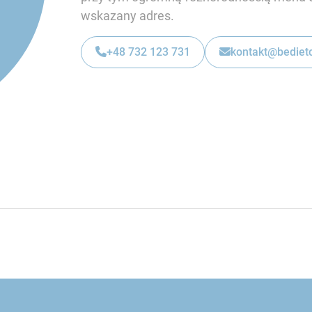
wskazany adres.
+48 732 123 731
kontakt@bedietc