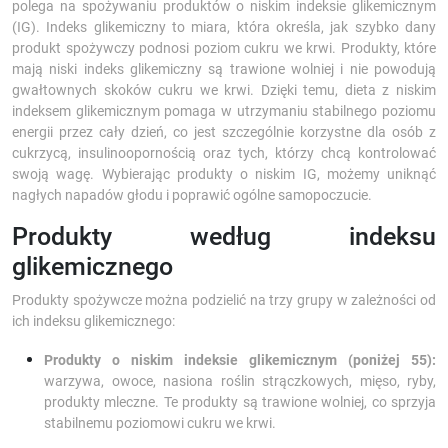
polega na spożywaniu produktów o niskim indeksie glikemicznym
(IG). Indeks glikemiczny to miara, która określa, jak szybko dany
produkt spożywczy podnosi poziom cukru we krwi. Produkty, które
mają niski indeks glikemiczny są trawione wolniej i nie powodują
gwałtownych skoków cukru we krwi. Dzięki temu, dieta z niskim
indeksem glikemicznym pomaga w utrzymaniu stabilnego poziomu
energii przez cały dzień, co jest szczególnie korzystne dla osób z
cukrzycą, insulinoopornością oraz tych, którzy chcą kontrolować
swoją wagę. Wybierając produkty o niskim IG, możemy uniknąć
nagłych napadów głodu i poprawić ogólne samopoczucie.
Produkty według indeksu
glikemicznego
Produkty spożywcze można podzielić na trzy grupy w zależności od
ich indeksu glikemicznego:
Produkty o niskim indeksie glikemicznym (poniżej 55):
warzywa, owoce, nasiona roślin strączkowych, mięso, ryby,
produkty mleczne. Te produkty są trawione wolniej, co sprzyja
stabilnemu poziomowi cukru we krwi.