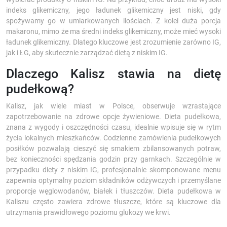
indeks glikemiczny, jego ładunek glikemiczny jest niski, gdy
spożywamy go w umiarkowanych ilościach. Z kolei duża porcja
makaronu, mimo że ma średni indeks glikemiczny, może mieć wysoki
ładunek glikemiczny. Dlatego kluczowe jest zrozumienie zarówno IG,
jak i ŁG, aby skutecznie zarządzać dietą z niskim IG.
Dlaczego Kalisz stawia na dietę
pudełkową?
Kalisz, jak wiele miast w Polsce, obserwuje wzrastające
zapotrzebowanie na zdrowe opcje żywieniowe. Dieta pudełkowa,
znana z wygody i oszczędności czasu, idealnie wpisuje się w rytm
życia lokalnych mieszkańców. Codzienne zamówienia pudełkowych
posiłków pozwalają cieszyć się smakiem zbilansowanych potraw,
bez konieczności spędzania godzin przy garnkach. Szczególnie w
przypadku diety z niskim IG, profesjonalnie skomponowane menu
zapewnia optymalny poziom składników odżywczych i przemyślane
proporcje węglowodanów, białek i tłuszczów. Dieta pudełkowa w
Kaliszu często zawiera zdrowe tłuszcze, które są kluczowe dla
utrzymania prawidłowego poziomu glukozy we krwi.