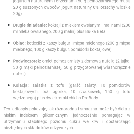
jogurtem naturalnym i orzechami (50 g pełnoziarnistego musli,
20 g suszonych owoców, jogurt naturalny 0%, orzechy włoskie
20g)
Drugie śniadanie:
koktajl z mlekiem owsianym i malinami (200
ml mleka owsianego, 200 g malin) plus Bułka Beta
Obiad:
kotleciki z kaszy bulgur i mięsa mielonego (200 g mięsa
mielonego, 100 g kaszy bulgur, pomidorki koktajlowe)
Podwieczorek:
omlet pełnoziarnisty z domową nutellą (2 jajka,
30 g mąki pełnoziarnistej, 50 g przygotowanej własnoręcznie
nutelli)
Kolacja:
sałatka z tofu (garść sałaty, 10 pomidorów
koktajlowych, pół ogórka, 10 rzodkiewek, 150 g tofu
wędzonego) plus dwie kromki chleba ProBody
Ten jadłospis pokazuje, jak różnorodna i smaczna może być dieta z
niskim indeksem glikemicznym, jednocześnie pomagając w
utrzymaniu stabilnego poziomu cukru we krwi i dostarczając
niezbędnych składników odżywczych.