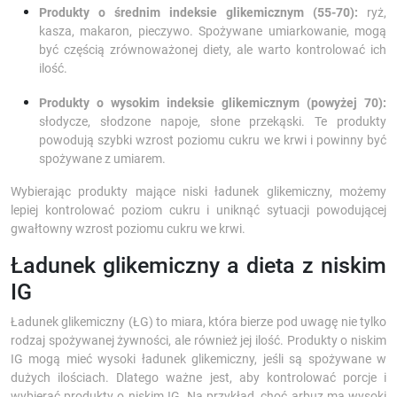
Produkty o średnim indeksie glikemicznym (55-70):
ryż,
kasza, makaron, pieczywo. Spożywane umiarkowanie, mogą
być częścią zrównoważonej diety, ale warto kontrolować ich
ilość.
Produkty o wysokim indeksie glikemicznym (powyżej 70):
słodycze, słodzone napoje, słone przekąski. Te produkty
powodują szybki wzrost poziomu cukru we krwi i powinny być
spożywane z umiarem.
Wybierając produkty mające niski ładunek glikemiczny, możemy
lepiej kontrolować poziom cukru i uniknąć sytuacji powodującej
gwałtowny wzrost poziomu cukru we krwi.
Ładunek glikemiczny a dieta z niskim
IG
Ładunek glikemiczny (ŁG) to miara, która bierze pod uwagę nie tylko
rodzaj spożywanej żywności, ale również jej ilość. Produkty o niskim
IG mogą mieć wysoki ładunek glikemiczny, jeśli są spożywane w
dużych ilościach. Dlatego ważne jest, aby kontrolować porcje i
wybierać produkty o niskim IG. Na przykład, choć arbuz ma wysoki