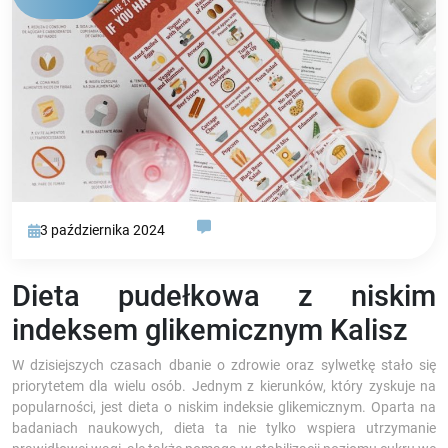
3 października 2024
Dieta pudełkowa z niskim
indeksem glikemicznym Kalisz
W dzisiejszych czasach dbanie o zdrowie oraz sylwetkę stało się
priorytetem dla wielu osób. Jednym z kierunków, który zyskuje na
popularności, jest dieta o niskim indeksie glikemicznym. Oparta na
badaniach naukowych, dieta ta nie tylko wspiera utrzymanie