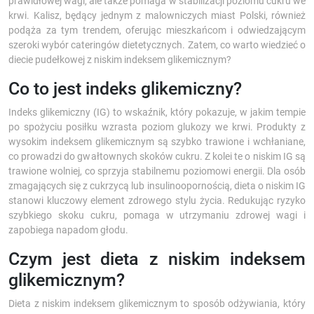
prawidłowej wagi, ale także pomaga w stabilizacji poziomu cukru we
krwi. Kalisz, będący jednym z malowniczych miast Polski, również
podąża za tym trendem, oferując mieszkańcom i odwiedzającym
szeroki wybór cateringów dietetycznych. Zatem, co warto wiedzieć o
diecie pudełkowej z niskim indeksem glikemicznym?
Co to jest indeks glikemiczny?
Indeks glikemiczny (IG) to wskaźnik, który pokazuje, w jakim tempie
po spożyciu posiłku wzrasta poziom glukozy we krwi. Produkty z
wysokim indeksem glikemicznym są szybko trawione i wchłaniane,
co prowadzi do gwałtownych skoków cukru. Z kolei te o niskim IG są
trawione wolniej, co sprzyja stabilnemu poziomowi energii. Dla osób
zmagających się z cukrzycą lub insulinoopornością, dieta o niskim IG
stanowi kluczowy element zdrowego stylu życia. Redukując ryzyko
szybkiego skoku cukru, pomaga w utrzymaniu zdrowej wagi i
zapobiega napadom głodu.
Czym jest dieta z niskim indeksem
glikemicznym?
Dieta z niskim indeksem glikemicznym to sposób odżywiania, który