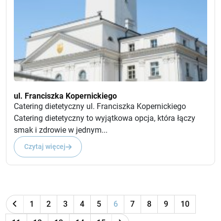
ul. Franciszka Kopernickiego
Catering dietetyczny ul. Franciszka Kopernickiego
Catering dietetyczny to wyjątkowa opcja, która łączy
smak i zdrowie w jednym...
Czytaj więcej
1
2
3
4
5
6
7
8
9
10