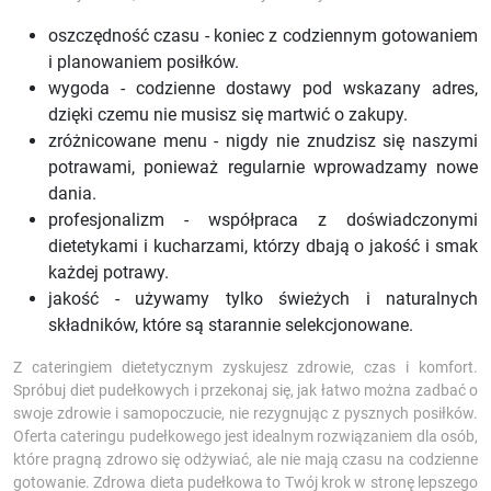
oszczędność czasu - koniec z codziennym gotowaniem
i planowaniem posiłków.
wygoda - codzienne dostawy pod wskazany adres,
dzięki czemu nie musisz się martwić o zakupy.
zróżnicowane menu - nigdy nie znudzisz się naszymi
potrawami, ponieważ regularnie wprowadzamy nowe
dania.
profesjonalizm - współpraca z doświadczonymi
dietetykami i kucharzami, którzy dbają o jakość i smak
każdej potrawy.
jakość - używamy tylko świeżych i naturalnych
składników, które są starannie selekcjonowane.
Z cateringiem dietetycznym zyskujesz zdrowie, czas i komfort.
Spróbuj diet pudełkowych i przekonaj się, jak łatwo można zadbać o
swoje zdrowie i samopoczucie, nie rezygnując z pysznych posiłków.
Oferta cateringu pudełkowego jest idealnym rozwiązaniem dla osób,
które pragną zdrowo się odżywiać, ale nie mają czasu na codzienne
gotowanie. Zdrowa dieta pudełkowa to Twój krok w stronę lepszego