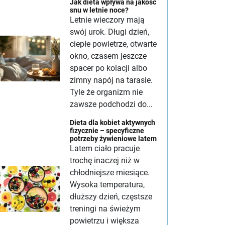
Jak dieta wpływa na jakość
snu w letnie noce?
Letnie wieczory mają
swój urok. Długi dzień,
ciepłe powietrze, otwarte
okno, czasem jeszcze
spacer po kolacji albo
zimny napój na tarasie.
Tyle że organizm nie
zawsze podchodzi do...
Dieta dla kobiet aktywnych
fizycznie – specyficzne
potrzeby żywieniowe latem
Latem ciało pracuje
trochę inaczej niż w
chłodniejsze miesiące.
Wysoka temperatura,
dłuższy dzień, częstsze
treningi na świeżym
powietrzu i większa