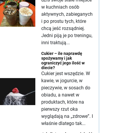
w kuchniach osób
aktywnych, zabieganych
i po prostu tych, które
chcą jeść rozsądniej.
Jedni piją je po treningu,
inni traktują...
Cukier – ile naprawdę
spożywamy i jak
ograniczyć jego ilość w
diecie?
Cukier jest wszędzie. W
kawie, w jogurcie, w
pieczywie, w sosach do
obiadu, a nawet w
produktach, które na
pierwszy rzut oka
wyglądają na „zdrowe”. I
właśnie dlatego tak...