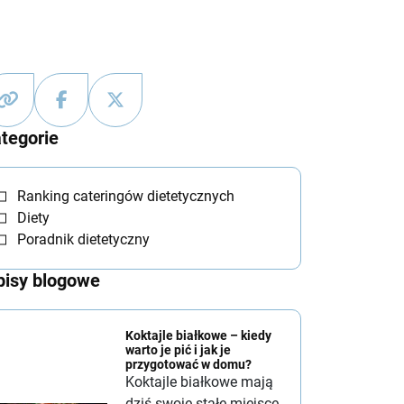
tegorie
Ranking cateringów dietetycznych
Diety
Poradnik dietetyczny
isy blogowe
Koktajle białkowe – kiedy
warto je pić i jak je
przygotować w domu?
Koktajle białkowe mają
dziś swoje stałe miejsce