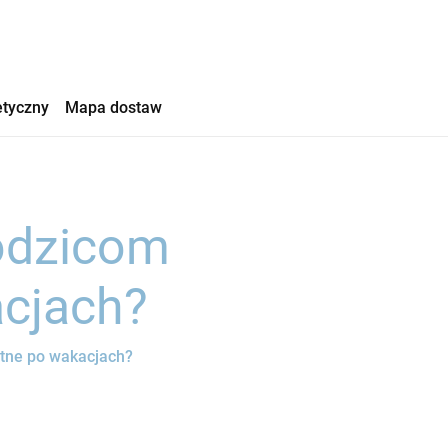
etyczny
Mapa dostaw
rodzicom
acjach?
otne po wakacjach?