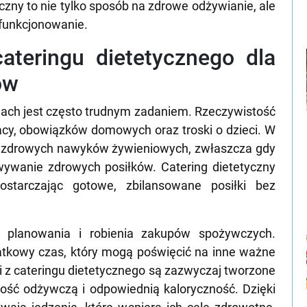
zny to nie tylko sposób na zdrowe odżywianie, ale
 funkcjonowanie.
cateringu dietetycznego dla
ów
jach jest często trudnym zadaniem. Rzeczywistość
acy, obowiązków domowych oraz troski o dzieci. W
niezdrowych nawyków żywieniowych, zwłaszcza gdy
wywanie zdrowych posiłków. Catering dietetyczny
ostarczając gotowe, zbilansowane posiłki bez
em planowania i robienia zakupów spożywczych.
datkowy czas, który mogą poświęcić na inne ważne
ki z cateringu dietetycznego są zazwyczaj tworzone
tość odżywczą i odpowiednią kaloryczność. Dzięki