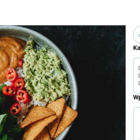
Ka
Wp