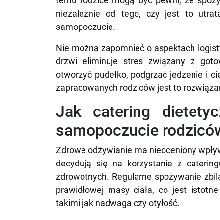
temu rodzice mogą być pewni, że spożyw
niezależnie od tego, czy jest to utrat
samopoczucie.
Nie można zapomnieć o aspektach logist
drzwi eliminuje stres związany z got
otworzyć pudełko, podgrzać jedzenie i c
zapracowanych rodziców jest to rozwiązan
Jak catering dietet
samopoczucie rodzicó
Zdrowe odżywianie ma nieoceniony wpływ 
decydują się na korzystanie z catering
zdrowotnych. Regularne spożywanie zb
prawidłowej masy ciała, co jest istotn
takimi jak nadwaga czy otyłość.