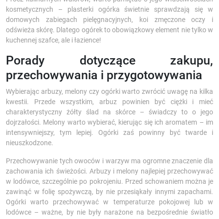
kosmetycznych – plasterki ogórka świetnie sprawdzają się w
domowych zabiegach pielęgnacyjnych, koi zmęczone oczy i
odświeża skórę. Dlatego ogórek to obowiązkowy element nie tylko w
kuchennej szafce, ale i łazience!
Porady dotyczące zakupu,
przechowywania i przygotowywania
Wybierając arbuzy, melony czy ogórki warto zwrócić uwagę na kilka
kwestii. Przede wszystkim, arbuz powinien być ciężki i mieć
charakterystyczny żółty ślad na skórce – świadczy to o jego
dojrzałości. Melony warto wybierać, kierując się ich aromatem – im
intensywniejszy, tym lepiej. Ogórki zaś powinny być twarde i
nieuszkodzone.
Przechowywanie tych owoców i warzyw ma ogromne znaczenie dla
zachowania ich świeżości. Arbuzy i melony najlepiej przechowywać
w lodówce, szczególnie po pokrojeniu. Przed schowaniem można je
zawinąć w folię spożywczą, by nie przesiąkały innymi zapachami.
Ogórki warto przechowywać w temperaturze pokojowej lub w
lodówce – ważne, by nie były narażone na bezpośrednie światło