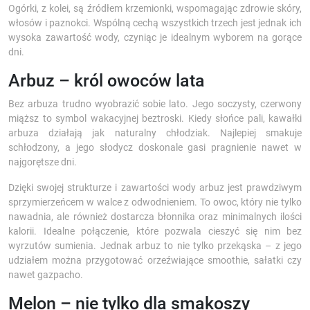
Ogórki, z kolei, są źródłem krzemionki, wspomagając zdrowie skóry,
włosów i paznokci. Wspólną cechą wszystkich trzech jest jednak ich
wysoka zawartość wody, czyniąc je idealnym wyborem na gorące
dni.
Arbuz – król owoców lata
Bez arbuza trudno wyobrazić sobie lato. Jego soczysty, czerwony
miąższ to symbol wakacyjnej beztroski. Kiedy słońce pali, kawałki
arbuza działają jak naturalny chłodziak. Najlepiej smakuje
schłodzony, a jego słodycz doskonale gasi pragnienie nawet w
najgorętsze dni.
Dzięki swojej strukturze i zawartości wody arbuz jest prawdziwym
sprzymierzeńcem w walce z odwodnieniem. To owoc, który nie tylko
nawadnia, ale również dostarcza błonnika oraz minimalnych ilości
kalorii. Idealne połączenie, które pozwala cieszyć się nim bez
wyrzutów sumienia. Jednak arbuz to nie tylko przekąska – z jego
udziałem można przygotować orzeźwiające smoothie, sałatki czy
nawet gazpacho.
Melon – nie tylko dla smakoszy