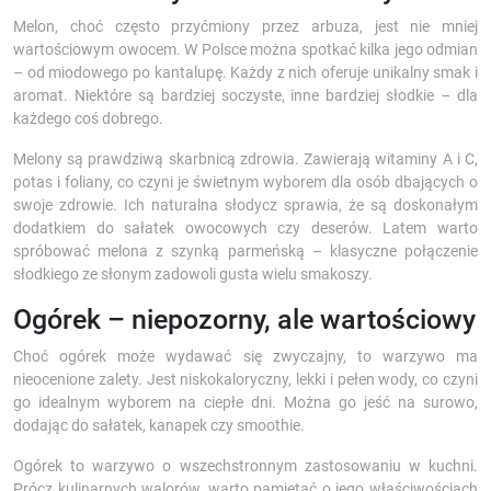
Melon, choć często przyćmiony przez arbuza, jest nie mniej
wartościowym owocem. W Polsce można spotkać kilka jego odmian
– od miodowego po kantalupę. Każdy z nich oferuje unikalny smak i
aromat. Niektóre są bardziej soczyste, inne bardziej słodkie – dla
każdego coś dobrego.
Melony są prawdziwą skarbnicą zdrowia. Zawierają witaminy A i C,
potas i foliany, co czyni je świetnym wyborem dla osób dbających o
swoje zdrowie. Ich naturalna słodycz sprawia, że są doskonałym
dodatkiem do sałatek owocowych czy deserów. Latem warto
spróbować melona z szynką parmeńską – klasyczne połączenie
słodkiego ze słonym zadowoli gusta wielu smakoszy.
Ogórek – niepozorny, ale wartościowy
Choć ogórek może wydawać się zwyczajny, to warzywo ma
nieocenione zalety. Jest niskokaloryczny, lekki i pełen wody, co czyni
go idealnym wyborem na ciepłe dni. Można go jeść na surowo,
dodając do sałatek, kanapek czy smoothie.
Ogórek to warzywo o wszechstronnym zastosowaniu w kuchni.
Prócz kulinarnych walorów, warto pamiętać o jego właściwościach