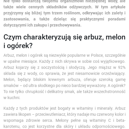
Nie tylko dostarczą twojemu organizmowi niezbędnej wody, ale
także wiele cennych składników odżywczych. W tym artykule
przyjrzymy się bliżej tym trzem roślinom, odkrywając ich zalety i
zastosowania, a także dzieląc się praktycznymi poradami
dotyczącymi ich zakupu i przechowywania.
Czym charakteryzują się arbuz, melon
i ogórek?
Arbuz, melon i ogórek są niezwykle popularne w Polsce, szczególnie
w upalne miesiące. Każdy z nich skrywa w sobie coś wyjątkowego.
Arbuz kojarzy się z soczystością i słodyczą. Jego miąższ w 92%
składa się z wody, co sprawia, że jest niesamowicie orzeźwiający.
Melon, będący bliskim krewnym arbuza, oferuje szeroką gamę
smaków – od ultra słodkiego po nieco bardziej wyważony. A ogórek?
To nie tylko chrupkość i delikatny smak, ale także wszechstronność
w kuchni.
Każdy z tych produktów jest bogaty w witaminy i minerały. Arbuz
zawiera likopen – przeciwutleniacz, który nadaje mu czerwony kolor i
wspomaga zdrowie serca. Melony pełne są witaminy C i beta-
karotenu, co jest korzystne dla skóry i układu odpornościowego.