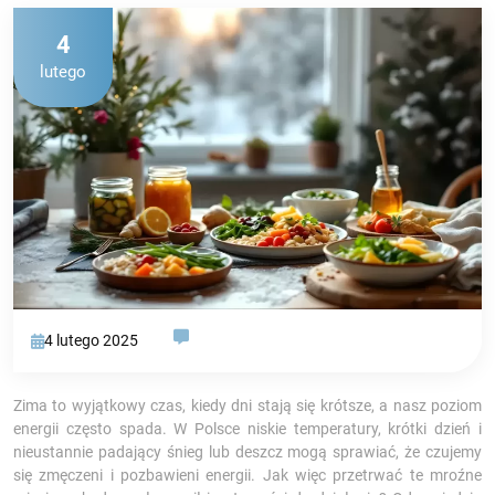
4
lutego
4 lutego 2025
Zima to wyjątkowy czas, kiedy dni stają się krótsze, a nasz poziom
energii często spada. W Polsce niskie temperatury, krótki dzień i
nieustannie padający śnieg lub deszcz mogą sprawiać, że czujemy
się zmęczeni i pozbawieni energii. Jak więc przetrwać te mroźne