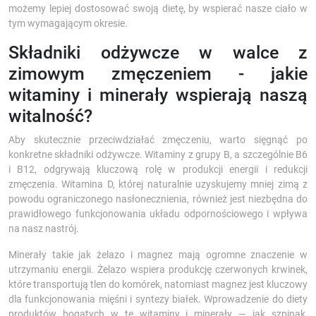
możemy lepiej dostosować swoją dietę, by wspierać nasze ciało w
tym wymagającym okresie.
Składniki odżywcze w walce z
zimowym zmęczeniem - jakie
witaminy i minerały wspierają naszą
witalność?
Aby skutecznie przeciwdziałać zmęczeniu, warto sięgnąć po
konkretne składniki odżywcze. Witaminy z grupy B, a szczególnie B6
i B12, odgrywają kluczową rolę w produkcji energii i redukcji
zmęczenia. Witamina D, której naturalnie uzyskujemy mniej zimą z
powodu ograniczonego nasłonecznienia, również jest niezbędna do
prawidłowego funkcjonowania układu odpornościowego i wpływa
na nasz nastrój.
Minerały takie jak żelazo i magnez mają ogromne znaczenie w
utrzymaniu energii. Żelazo wspiera produkcję czerwonych krwinek,
które transportują tlen do komórek, natomiast magnez jest kluczowy
dla funkcjonowania mięśni i syntezy białek. Wprowadzenie do diety
produktów bogatych w te witaminy i minerały — jak szpinak,