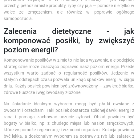
orzechy, pełnoziarniste produkty, ryby czy jaja — pomoże nie tylko w
walce ze zmęczeniem, ale również w poprawie ogólnego
samopoczucia.
Zalecenia dietetyczne - jak
komponować posiłki, by zwiększyć
poziom energii?
Komponowanie posiłków w zimie to nie lada wyzwanie, ale podejście
strategiczne może znacząco poprawić nasz poziom energii. Przede
wszystkim warto zadbać o regularność posiłków. Jedzenie w
stałych odstępach czasu pozwala uniknąć spadków energii w ciągu
dnia. Każdy posiłek powinien być zrównoważony — zawierać białko,
zdrowe tłuszcze i węglowodany złożone.
Na śniadanie idealnym wyborem mogą być płatki owsiane z
owocami i orzechami. Taki posiłek dostarcza solidnej dawki energii z
rana i pomaga zachować uczucie sytości. Obiad powinien być
bogaty w białko, np. z chudego mięsa lub nasion strączkowych,
które wspomoże regenerację i wzmocni organizm. Kolacja powinna
być lekka, a doskonałym wyborem są potrawy z ryb lub sałatek z