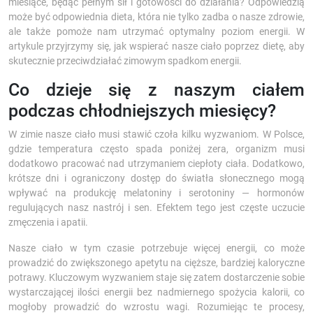
miesiące, będąc pełnym sił i gotowości do działania? Odpowiedzią
może być odpowiednia dieta, która nie tylko zadba o nasze zdrowie,
ale także pomoże nam utrzymać optymalny poziom energii. W
artykule przyjrzymy się, jak wspierać nasze ciało poprzez dietę, aby
skutecznie przeciwdziałać zimowym spadkom energii.
Co dzieje się z naszym ciałem
podczas chłodniejszych miesięcy?
W zimie nasze ciało musi stawić czoła kilku wyzwaniom. W Polsce,
gdzie temperatura często spada poniżej zera, organizm musi
dodatkowo pracować nad utrzymaniem ciepłoty ciała. Dodatkowo,
krótsze dni i ograniczony dostęp do światła słonecznego mogą
wpływać na produkcję melatoniny i serotoniny — hormonów
regulujących nasz nastrój i sen. Efektem tego jest częste uczucie
zmęczenia i apatii.
Nasze ciało w tym czasie potrzebuje więcej energii, co może
prowadzić do zwiększonego apetytu na cięższe, bardziej kaloryczne
potrawy. Kluczowym wyzwaniem staje się zatem dostarczenie sobie
wystarczającej ilości energii bez nadmiernego spożycia kalorii, co
mogłoby prowadzić do wzrostu wagi. Rozumiejąc te procesy,