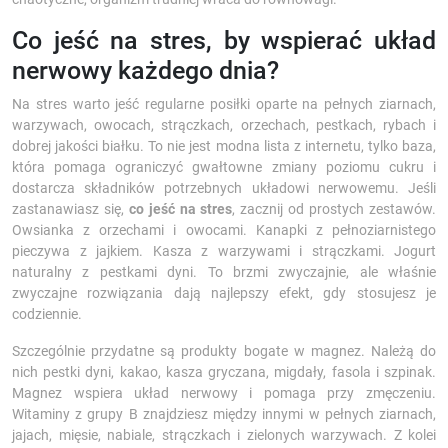
Co jeść na stres, by wspierać układ
nerwowy każdego dnia?
Na stres warto jeść regularne posiłki oparte na pełnych ziarnach,
warzywach, owocach, strączkach, orzechach, pestkach, rybach i
dobrej jakości białku. To nie jest modna lista z internetu, tylko baza,
która pomaga ograniczyć gwałtowne zmiany poziomu cukru i
dostarcza składników potrzebnych układowi nerwowemu. Jeśli
zastanawiasz się,
co jeść na stres
, zacznij od prostych zestawów.
Owsianka z orzechami i owocami. Kanapki z pełnoziarnistego
pieczywa z jajkiem. Kasza z warzywami i strączkami. Jogurt
naturalny z pestkami dyni. To brzmi zwyczajnie, ale właśnie
zwyczajne rozwiązania dają najlepszy efekt, gdy stosujesz je
codziennie.
Szczególnie przydatne są produkty bogate w magnez. Należą do
nich pestki dyni, kakao, kasza gryczana, migdały, fasola i szpinak.
Magnez wspiera układ nerwowy i pomaga przy zmęczeniu.
Witaminy z grupy B znajdziesz między innymi w pełnych ziarnach,
jajach, mięsie, nabiale, strączkach i zielonych warzywach. Z kolei