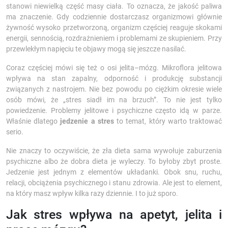
stanowi niewielką część masy ciała. To oznacza, że jakość paliwa
ma znaczenie. Gdy codziennie dostarczasz organizmowi głównie
żywność wysoko przetworzoną, organizm częściej reaguje skokami
energii, sennością, rozdrażnieniem i problemami ze skupieniem. Przy
przewlekłym napięciu te objawy mogą się jeszcze nasilać.
Coraz częściej mówi się też o osi jelita–mózg. Mikroflora jelitowa
wpływa na stan zapalny, odporność i produkcję substancji
związanych z nastrojem. Nie bez powodu po ciężkim okresie wiele
osób mówi, że „stres siadł im na brzuch”. To nie jest tylko
powiedzenie. Problemy jelitowe i psychiczne często idą w parze.
Właśnie dlatego
jedzenie a stres
to temat, który warto traktować
serio.
Nie znaczy to oczywiście, że zła dieta sama wywołuje zaburzenia
psychiczne albo że dobra dieta je wyleczy. To byłoby zbyt proste.
Jedzenie jest jednym z elementów układanki. Obok snu, ruchu,
relacji, obciążenia psychicznego i stanu zdrowia. Ale jest to element,
na który masz wpływ kilka razy dziennie. I to już sporo.
Jak stres wpływa na apetyt, jelita i