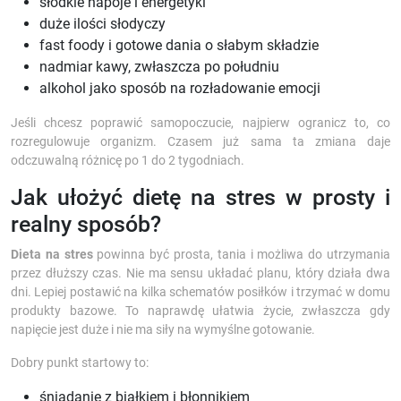
słodkie napoje i energetyki
duże ilości słodyczy
fast foody i gotowe dania o słabym składzie
nadmiar kawy, zwłaszcza po południu
alkohol jako sposób na rozładowanie emocji
Jeśli chcesz poprawić samopoczucie, najpierw ogranicz to, co
rozregulowuje organizm. Czasem już sama ta zmiana daje
odczuwalną różnicę po 1 do 2 tygodniach.
Jak ułożyć dietę na stres w prosty i
realny sposób?
Dieta na stres
powinna być prosta, tania i możliwa do utrzymania
przez dłuższy czas. Nie ma sensu układać planu, który działa dwa
dni. Lepiej postawić na kilka schematów posiłków i trzymać w domu
produkty bazowe. To naprawdę ułatwia życie, zwłaszcza gdy
napięcie jest duże i nie ma siły na wymyślne gotowanie.
Dobry punkt startowy to:
śniadanie z białkiem i błonnikiem