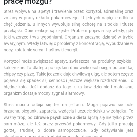
pracę mózgu?
Stres wpływa na apetyt i trawienie przez kortyzol, adrenalinę oraz
zmiany w pracy układu pokarmowego. U jednych napięcie odbiera
chęć jedzenia, u innych wywołuje silną ochotę na słodkie i tłuste
przekąski. Obie reakcje są częste. Problem pojawia się wtedy, gdy
taki wzorzec trwa tygodniami. Organizm zaczyna działać w trybie
awaryjnym. Wtedy łatwiej o problemy z koncentracją, wybudzanie w
nocy, kołatanie serca i huśtawki energii.
Kortyzol może zwiększać apetyt, zwłaszcza na produkty szybkie i
kaloryczne. To dlatego po ciężkim dniu wiele osób sięga po ciastka,
chipsy czy pizzę. Takie jedzenie daje chwilową ulgę, ale potem często
pojawia się spadek sił, senność i jeszcze większe rozdrażnienie. To
błędne koło. Jeśli dodasz do tego kilka kaw dziennie i mało snu,
organizm dostaje mocny sygnał alarmowy.
Stres mocno odbija się też na jelitach. Mogą pojawić się bóle
brzucha, biegunki, zaparcia, wzdęcia i uczucie ścisku w żołądku. To
ważny trop, bo
zdrowie psychiczne a dieta
łączą się nie tylko przez
sam mózg, ale też przez przewód pokarmowy. Gdy jelita pracują
gorzej, trudniej o dobre samopoczucie. Gdy odżywianie jest
chaotyczne, organizm trudniej wraca do równowagi.