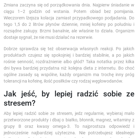
Zmiana zaczyna się od porządkowania dnia. Najpierw śniadanie w
ciągu 1–2 godzin od wstania. Potem obiad bez pomijania.
Wieczorem lżejsza kolacja zamiast przypadkowego podjadania. Do
tego 1,5 do 2 litrów płynów dziennie, mniej kofeiny po południu i
rozsądne zakupy. Brzmi banalnie, ale właśnie to działa. Organizm
dostaje sygnał, że nie musi działać na rezerwie.
Dobrze sprawdza się też obserwacja własnych reakcji. Po jakich
produktach czujesz się spokojniej i bardziej stabilnie, a po jakich
rośnie senność, rozdrażnienie albo głód? Taka notatka przez kilka
dni bywa bardziej przydatna niż kolejna dieta z internetu. Bo choć
ogólne zasady są wspólne, każdy organizm ma trochę inny próg
tolerancji na kofeinę, ilość posiłków czy rodzaj węglowodanów.
Jak jeść, by lepiej radzić sobie ze
stresem?
Aby lepiej radzić sobie ze stresem, jedz regularnie, wybieraj mało
przetworzone produkty i dbaj o białko, błonnik, magnez, witaminy z
grupy B oraz kwasy omega-3. To najprostsza odpowiedź i
jednocześnie najbardziej użyteczna. Nie potrzebujesz idealnego