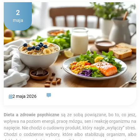
2
maja
2 maja 2026
Dieta a zdrowie psychiczne
są ze sobą powiązane, bo to, co jesz,
wpływa na poziom energii, pracę mózgu, sen i reakcję organizmu na
napięcie. Nie chodzi o cudowny produkt, który nagle „wyłączy” stres.
Chodzi o codzienne wybory, które albo stabilizują organizm, albo