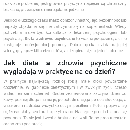
rozwiąże problemu, jeśli główną przyczyną napięcia są chroniczny
brak snu, przeciążenie i nieregularne jedzenie.
Jeśli od dłuższego czasu masz obniżony nastrój, lęk, bezsenność lub
napady objadania się, nie zatrzymuj się na suplementach. Wtedy
potrzebna może być konsultacja z lekarzem, psychologiem lub
psychiatrą.
Dieta a zdrowie psychiczne
to ważne połączenie, ale nie
zastępuje profesjonalnej pomocy. Dobra opieka działa najlepiej
wtedy, gdy łączy kilka elementów, a nie opiera się na jednej tabletce.
Jak dieta a zdrowie psychiczne
wyglądają w praktyce na co dzień?
W praktyce największą różnicę robią małe kroki powtarzane
codziennie. W gabinecie dietetycznym i w zwykłym życiu często
widać ten sam schemat. Osoba zestresowana zaczyna dzień od
kawy, później długo nic nie je, po południu sięga po coś słodkiego, a
wieczorem nadrabia wszystko dużym posiłkiem. Potem pojawia się
ciężkość, słaby sen i brak apetytu rano. Następnego dnia historia się
powtarza. To nie jest kwestia braku silnej woli. To po prostu reakcja
organizmu pod presją.