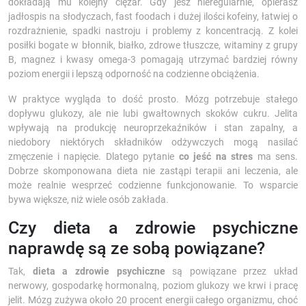
dokładają mu kolejny ciężar. Gdy jesz nieregularnie, opierasz
jadłospis na słodyczach, fast foodach i dużej ilości kofeiny, łatwiej o
rozdrażnienie, spadki nastroju i problemy z koncentracją. Z kolei
posiłki bogate w błonnik, białko, zdrowe tłuszcze, witaminy z grupy
B, magnez i kwasy omega-3 pomagają utrzymać bardziej równy
poziom energii i lepszą odporność na codzienne obciążenia.
W praktyce wygląda to dość prosto. Mózg potrzebuje stałego
dopływu glukozy, ale nie lubi gwałtownych skoków cukru. Jelita
wpływają na produkcję neuroprzekaźników i stan zapalny, a
niedobory niektórych składników odżywczych mogą nasilać
zmęczenie i napięcie. Dlatego pytanie
co jeść na stres
ma sens.
Dobrze skomponowana dieta nie zastąpi terapii ani leczenia, ale
może realnie wesprzeć codzienne funkcjonowanie. To wsparcie
bywa większe, niż wiele osób zakłada.
Czy dieta a zdrowie psychiczne
naprawdę są ze sobą powiązane?
Tak,
dieta a zdrowie psychiczne
są powiązane przez układ
nerwowy, gospodarkę hormonalną, poziom glukozy we krwi i pracę
jelit. Mózg zużywa około 20 procent energii całego organizmu, choć