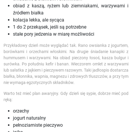
obiad z kaszą, ryżem lub ziemniakami, warzywami i
źródłem białka
kolacja lekka, ale sycąca
1 do 2 przekąsek, jeśli są potrzebne
stałe pory jedzenia w miarę możliwości
Przykładowy dzień może wyglądać tak. Rano owsianka z jogurtem,
borówkami i orzechami włoskimi. Na drugie śniadanie kanapki z
hummusem i warzywami. Na obiad pieczony łosoś, kasza bulgur i
surówka. Po południu kefir i banan. Wieczorem omlet z warzywami
lub sałatka z jajkiem i pieczywem razowym. Taki jadłospis dostarcza
białka, błonnika, wapnia, magnezu i zdrowych tłuszczów, a przy tym
nie wymaga egzotycznych składników.
Warto też mieć plan awaryjny. Gdy dzień się sypie, dobrze mieć pod
ręką:
orzechy
jogurt naturalny
pełnoziarniste pieczywo