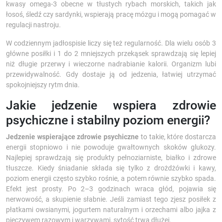
kwasy omega-3 obecne w tłustych rybach morskich, takich jak
łosoś, śledź czy sardynki, wspierają pracę mózgu i mogą pomagać w
regulacji nastroju.
W codziennym jadłospisie liczy się też regularność. Dla wielu osób 3
główne posiłki i 1 do 2 mniejszych przekąsek sprawdzają się lepiej
niż długie przerwy i wieczorne nadrabianie kalorii. Organizm lubi
przewidywalność. Gdy dostaje ją od jedzenia, łatwiej utrzymać
spokojniejszy rytm dnia.
Jakie jedzenie wspiera zdrowie
psychiczne i stabilny poziom energii?
Jedzenie wspierające zdrowie psychiczne
to takie, które dostarcza
energii stopniowo i nie powoduje gwałtownych skoków glukozy.
Najlepiej sprawdzają się produkty pełnoziarniste, białko i zdrowe
tłuszcze. Kiedy śniadanie składa się tylko z drożdżówki i kawy,
poziom energii często szybko rośnie, a potem równie szybko spada.
Efekt jest prosty. Po 2–3 godzinach wraca głód, pojawia się
nerwowość, a skupienie słabnie. Jeśli zamiast tego zjesz posiłek z
płatkami owsianymi, jogurtem naturalnym i orzechami albo jajka z
pieczywem razowym i warzywami, sytość trwa dłużej.