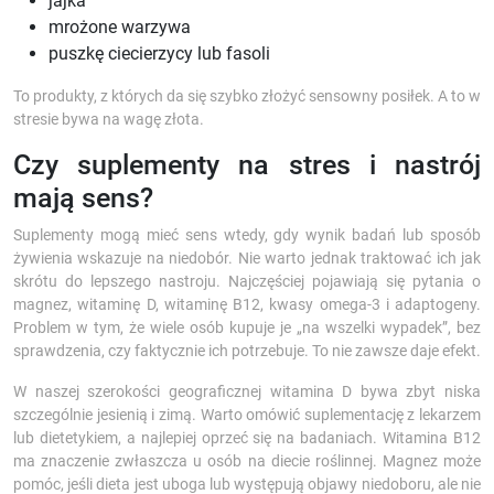
jajka
mrożone warzywa
puszkę ciecierzycy lub fasoli
To produkty, z których da się szybko złożyć sensowny posiłek. A to w
stresie bywa na wagę złota.
Czy suplementy na stres i nastrój
mają sens?
Suplementy mogą mieć sens wtedy, gdy wynik badań lub sposób
żywienia wskazuje na niedobór. Nie warto jednak traktować ich jak
skrótu do lepszego nastroju. Najczęściej pojawiają się pytania o
magnez, witaminę D, witaminę B12, kwasy omega-3 i adaptogeny.
Problem w tym, że wiele osób kupuje je „na wszelki wypadek”, bez
sprawdzenia, czy faktycznie ich potrzebuje. To nie zawsze daje efekt.
W naszej szerokości geograficznej witamina D bywa zbyt niska
szczególnie jesienią i zimą. Warto omówić suplementację z lekarzem
lub dietetykiem, a najlepiej oprzeć się na badaniach. Witamina B12
ma znaczenie zwłaszcza u osób na diecie roślinnej. Magnez może
pomóc, jeśli dieta jest uboga lub występują objawy niedoboru, ale nie