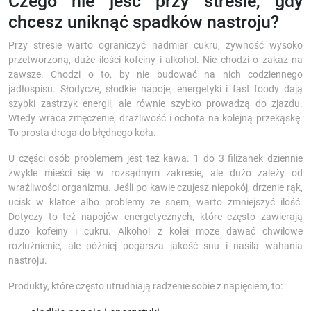
Czego nie jeść przy stresie, gdy
chcesz uniknąć spadków nastroju?
Przy stresie warto ograniczyć nadmiar cukru, żywność wysoko
przetworzoną, duże ilości kofeiny i alkohol. Nie chodzi o zakaz na
zawsze. Chodzi o to, by nie budować na nich codziennego
jadłospisu. Słodycze, słodkie napoje, energetyki i fast foody dają
szybki zastrzyk energii, ale równie szybko prowadzą do zjazdu.
Wtedy wraca zmęczenie, drażliwość i ochota na kolejną przekąskę.
To prosta droga do błędnego koła.
U części osób problemem jest też kawa. 1 do 3 filiżanek dziennie
zwykle mieści się w rozsądnym zakresie, ale dużo zależy od
wrażliwości organizmu. Jeśli po kawie czujesz niepokój, drżenie rąk,
ucisk w klatce albo problemy ze snem, warto zmniejszyć ilość.
Dotyczy to też napojów energetycznych, które często zawierają
dużo kofeiny i cukru. Alkohol z kolei może dawać chwilowe
rozluźnienie, ale później pogarsza jakość snu i nasila wahania
nastroju.
Produkty, które często utrudniają radzenie sobie z napięciem, to: