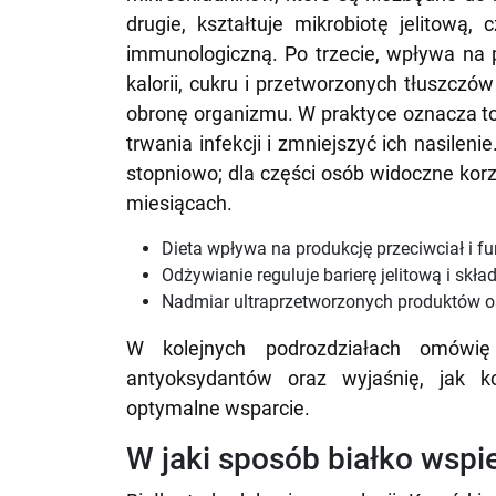
drugie, kształtuje mikrobiotę jelitową, 
immunologiczną. Po trzecie, wpływa na
kalorii, cukru i przetworzonych tłuszczów 
obronę organizmu. W praktyce oznacza to
trwania infekcji i zmniejszyć ich nasilen
stopniowo; dla części osób widoczne korzy
miesiącach.
Dieta wpływa na produkcję przeciwciał i fu
Odżywianie reguluje barierę jelitową i skład
Nadmiar ultraprzetworzonych produktów os
W kolejnych podrozdziałach omówię
antyoksydantów oraz wyjaśnię, jak 
optymalne wsparcie.
W jaki sposób białko wspi