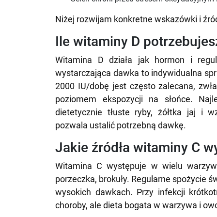
Niżej rozwijam konkretne wskazówki i źró
Ile witaminy D potrzebujes
Witamina D działa jak hormon i regu
wystarczająca dawka to indywidualna spr
2000 IU/dobę jest często zalecana, zwł
poziomem ekspozycji na słońce. Najl
dietetycznie tłuste ryby, żółtka jaj i
pozwala ustalić potrzebną dawkę.
Jakie źródła witaminy C w
Witamina C występuje w wielu warzywac
porzeczka, brokuły. Regularne spożycie ś
wysokich dawkach. Przy infekcji krótko
choroby, ale dieta bogata w warzywa i owo