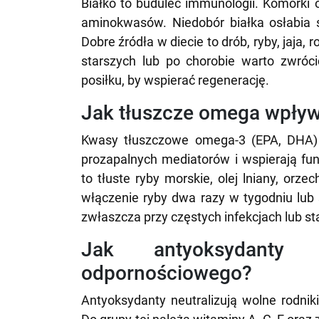
Białko to budulec immunologii. Komórki 
aminokwasów. Niedobór białka osłabia s
Dobre źródła w diecie to drób, ryby, jaja, 
starszych lub po chorobie warto zwróc
posiłku, by wspierać regenerację.
Jak tłuszcze omega wpływ
Kwasy tłuszczowe omega-3 (EPA, DHA) d
prozapalnych mediatorów i wspierają fu
to tłuste ryby morskie, olej lniany, orze
włączenie ryby dwa razy w tygodniu lub
zwłaszcza przy częstych infekcjach lub s
Jak antyoksydanty 
odpornościowego?
Antyoksydanty neutralizują wolne rodni