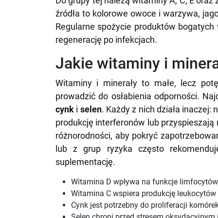
Do grupy tej należą witaminy A, C, E oraz z
źródła to kolorowe owoce i warzywa, jago
Regularne spożycie produktów bogatych 
regenerację po infekcjach.
Jakie witaminy i minera
Witaminy i minerały to małe, lecz pot
prowadzić do osłabienia odporności. Na
cynk
i
selen
. Każdy z nich działa inaczej:
produkcję interferonów lub przyspieszaj
różnorodności, aby pokryć zapotrzebowa
lub z grup ryzyka często rekomendu
suplementację.
Witamina D wpływa na funkcje limfocytów
Witamina C wspiera produkcję leukocytów i
Cynk jest potrzebny do proliferacji komór
Selen chroni przed stresem oksydacyjnym