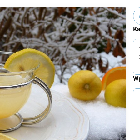
Ka
Wp