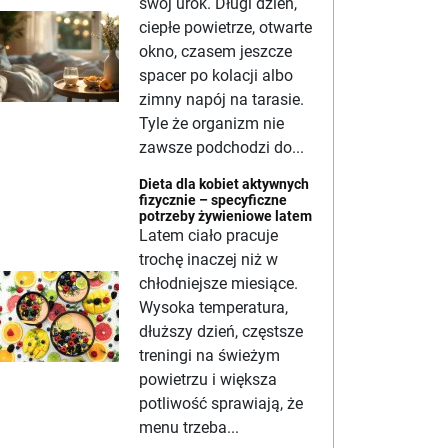
swój urok. Długi dzień,
ciepłe powietrze, otwarte
okno, czasem jeszcze
spacer po kolacji albo
zimny napój na tarasie.
Tyle że organizm nie
zawsze podchodzi do...
Dieta dla kobiet aktywnych
fizycznie – specyficzne
potrzeby żywieniowe latem
Latem ciało pracuje
trochę inaczej niż w
chłodniejsze miesiące.
Wysoka temperatura,
dłuższy dzień, częstsze
treningi na świeżym
powietrzu i większa
potliwość sprawiają, że
menu trzeba...