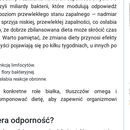
czyli miliardy bakterii, które modulują odpowiedź
 poziom przewlekłego stanu zapalnego — nadmiar
sprzyja niskiej, przewlekłej zapalności, co osłabia
, że dobrze zbilansowana dieta może skrócić czas
ie. Warto pamiętać, że zmiana diety przynosi efekty
ści pojawiają się po kilku tygodniach, u innych po
nkcję limfocytów.
 flory bakteryjnej.
łabia reakcje obronne.
 konkretne role białka, tłuszczów omega i
komponować dietę, aby zapewnić organizmowi
era odporność?