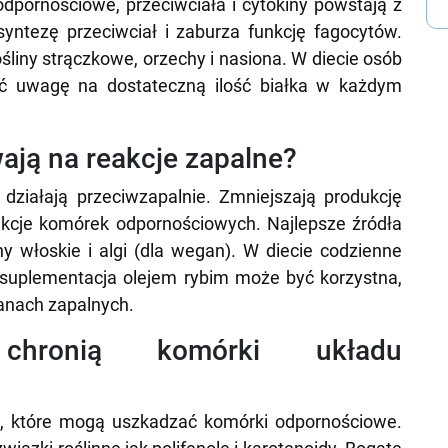
odpornościowe, przeciwciała i cytokiny powstają z
yntezę przeciwciał i zaburza funkcję fagocytów.
rośliny strączkowe, orzechy i nasiona. W diecie osób
ić uwagę na dostateczną ilość białka w każdym
ają na reakcje zapalne?
ziałają przeciwzapalnie. Zmniejszają produkcję
nkcje komórek odpornościowych. Najlepsze źródła
chy włoskie i algi (dla wegan). W diecie codzienne
 suplementacja olejem rybim może być korzystna,
tanach zapalnych.
chronią komórki układu
ki, które mogą uszkadzać komórki odpornościowe.