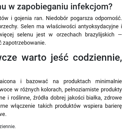
enu w zapobieganiu infekcjom?
ytów i gojenia ran. Niedobór pogarsza odporność.
i orzechy. Selen ma właściwości antyoksydacyjne i
ęcej selenu jest w orzechach brazylijskich —
yć zapotrzebowanie.
cze warto jeść codziennie,
aicona i bazować na produktach minimalnie
woce w różnych kolorach, pełnoziarniste produkty
i roślinne, źródła dobrej jakości białka, zdrowe
arne włączenie takich produktów wspiera barierę
we.
ziennie.