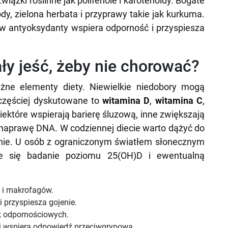
wiązki roślinne jak polifenole i karotenoidy. Bogate
dy, zielona herbata i przyprawy takie jak kurkuma.
w antyoksydanty wspiera odporność i przyspiesza
ły jeść, żeby nie chorować?
ężne elementy diety. Niewielkie niedobory mogą
jczęściej dyskutowane to
witamina D
,
witamina C
,
 niektóre wspierają barierę śluzową, inne zwiększają
ą naprawę DNA. W codziennej diecie warto dążyć do
nie. U osób z ograniczonym światłem słonecznym
je się badanie poziomu 25(OH)D i ewentualną
 i makrofagów.
 przyspiesza gojenie.
ek odpornościowych.
 i wspiera odpowiedź przeciwgrypową.