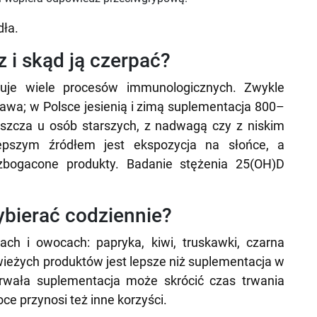
dła.
z i skąd ją czerpać?
luje wiele procesów immunologicznych. Zwykle
awa; w Polsce jesienią i zimą suplementacja 800–
aszcza u osób starszych, z nadwagą czy z niskim
epszym źródłem jest ekspozycja na słońce, a
 wzbogacone produkty. Badanie stężenia 25(OH)D
ybierać codziennie?
h i owocach: papryka, kiwi, truskawki, czarna
wieżych produktów jest lepsze niż suplementacja w
trwała suplementacja może skrócić czas trwania
ce przynosi też inne korzyści.