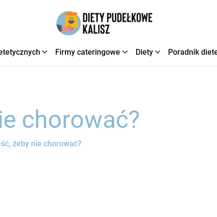
etetycznych
Firmy cateringowe
Diety
Poradnik diet
nie chorować?
eść, żeby nie chorować?