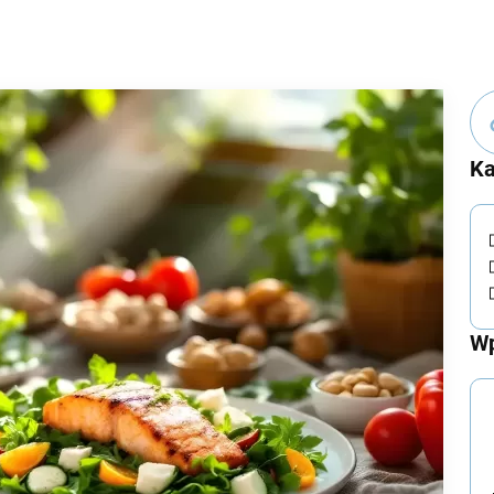
Ka
Wp