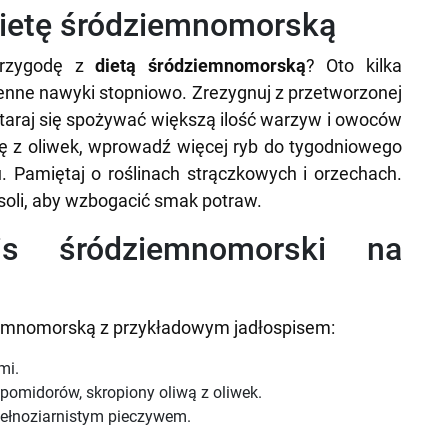
dietę śródziemnomorską
przygodę z
dietą śródziemnomorską
? Oto kilka
nne nawyki stopniowo. Zrezygnuj z przetworzonej
taraj się spożywać większą ilość warzyw i owoców
ę z oliwek, wprowadź więcej ryb do tygodniowego
 Pamiętaj o roślinach strączkowych i orzechach.
 soli, aby wzbogacić smak potraw.
pis śródziemnomorski na
ziemnomorską z przykładowym jadłospisem:
mi.
 i pomidorów, skropiony oliwą z oliwek.
 pełnoziarnistym pieczywem.