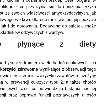
nt kuchni śródziemnomorskiej. Jest bogata w
olifenole, co przyczynia się do obniżenia ryzyka
t ze swoich właściwości antyoksydacyjnych, jak
dowego we krwi. Dlatego możliwe jest jej spożycie
 jak i do gotowania. Dodawana do sałatek, może
składników odżywczych z warzyw.
tne płynące z diety
ska była przedmiotem wielu badań naukowych. Ich
e
korzyści zdrowotne
wynikające z obserwacji tego
rowie serca, zmniejsza ryzyko zawałów, miażdżycy
na w prewencji cukrzycy typu 2, a także chorób
ie psychiczne, co potwierdzają badania nad jej
esji oraz poprawę funkcji poznawczych u osób