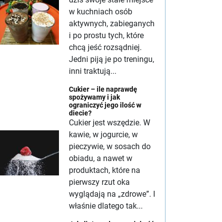
w kuchniach osób
aktywnych, zabieganych
i po prostu tych, które
chcą jeść rozsądniej.
Jedni piją je po treningu,
inni traktują...
Cukier – ile naprawdę
spożywamy i jak
ograniczyć jego ilość w
diecie?
Cukier jest wszędzie. W
kawie, w jogurcie, w
pieczywie, w sosach do
obiadu, a nawet w
produktach, które na
pierwszy rzut oka
wyglądają na „zdrowe”. I
właśnie dlatego tak...