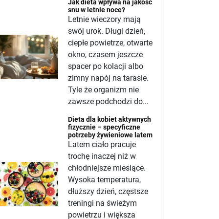
Jak dieta wpływa na jakość
snu w letnie noce?
Letnie wieczory mają
swój urok. Długi dzień,
ciepłe powietrze, otwarte
okno, czasem jeszcze
spacer po kolacji albo
zimny napój na tarasie.
Tyle że organizm nie
zawsze podchodzi do...
Dieta dla kobiet aktywnych
fizycznie – specyficzne
potrzeby żywieniowe latem
Latem ciało pracuje
trochę inaczej niż w
chłodniejsze miesiące.
Wysoka temperatura,
dłuższy dzień, częstsze
treningi na świeżym
powietrzu i większa