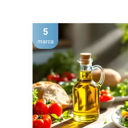
5
marca