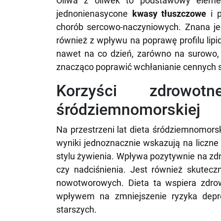
Oliwa z oliwek to podstawowy eleme
jednonienasycone
kwasy tłuszczowe
i p
chorób sercowo-naczyniowych. Znana jes
również z wpływu na poprawę profilu lipi
nawet na co dzień, zarówno na surowo,
znacząco poprawić wchłanianie cennych 
Korzyści zdrowo
śródziemnomorskiej
Na przestrzeni lat dieta śródziemnomor
wyniki jednoznacznie wskazują na liczn
stylu żywienia. Wpływa pozytywnie na zd
czy nadciśnienia. Jest również skutecz
nowotworowych. Dieta ta wspiera zdrow
wpływem na zmniejszenie ryzyka depr
starszych.