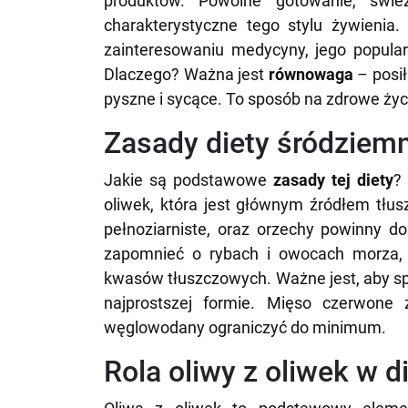
produktów. Powolne gotowanie, świe
charakterystyczne tego stylu żywienia
zainteresowaniu medycyny, jego popular
Dlaczego? Ważna jest
równowaga
– posił
pyszne i sycące. To sposób na zdrowe życ
Zasady diety śródziem
Jakie są podstawowe
zasady tej diety
?
oliwek, która jest głównym źródłem tłus
pełnoziarniste, oraz orzechy powinny d
zapomnieć o rybach i owocach morza, 
kwasów tłuszczowych. Ważne jest, aby sp
najprostszej formie. Mięso czerwone z
węglowodany ograniczyć do minimum.
Rola oliwy z oliwek w 