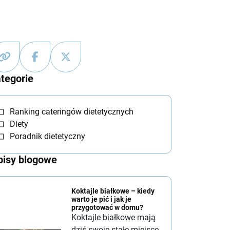
tegorie
Ranking cateringów dietetycznych
Diety
Poradnik dietetyczny
isy blogowe
Koktajle białkowe – kiedy
warto je pić i jak je
przygotować w domu?
Koktajle białkowe mają
dziś swoje stałe miejsce