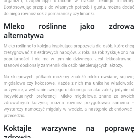
organizm, uzupełniając utracone w trakcie treningu minerały.
Dostosowując przepis do własnych potrzeb i gustu, można dodać
do niego również sok z pomarańczy czy limonki.
Mleko roślinne jako zdrowa
alternatywa
Mleko roślinne to kolejna inspirująca propozycja dla osób, które chcą
zrezygnować z niezdrowych napojów. Z roku na rok zyskuje ono na
popularności, i nie ma w tym nic dziwnego. Jest lekkostrawne i
stanowi doskonały zamiennik dla osób nietolerujących laktozy.
Na sklepowych półkach możemy znaleźć mleko owsiane, sojowe,
migdałowe czy kokosowe. Każde z nich ma unikalne właściwości
odżywcze, a wybranie swojego ulubionego smaku zależy jedynie od
indywidualnych preferencji. Mleko migdałowe, znane ze swoich
zdrowotnych korzyści, można również przygotować samemu –
wystarczy namoczyć migdały w wodzie, a następnie zblendować i
przecedzić.
Koktajle warzywne na poprawę
zdrowia