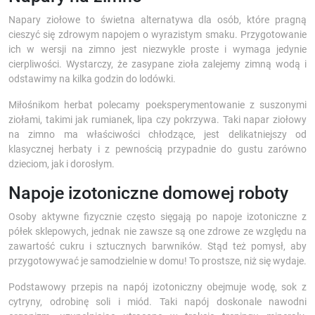
Napary ziołowe to świetna alternatywa dla osób, które pragną
cieszyć się zdrowym napojem o wyrazistym smaku. Przygotowanie
ich w wersji na zimno jest niezwykle proste i wymaga jedynie
cierpliwości. Wystarczy, że zasypane zioła zalejemy zimną wodą i
odstawimy na kilka godzin do lodówki.
Miłośnikom herbat polecamy poeksperymentowanie z suszonymi
ziołami, takimi jak rumianek, lipa czy pokrzywa. Taki napar ziołowy
na zimno ma właściwości chłodzące, jest delikatniejszy od
klasycznej herbaty i z pewnością przypadnie do gustu zarówno
dzieciom, jak i dorosłym.
Napoje izotoniczne domowej roboty
Osoby aktywne fizycznie często sięgają po napoje izotoniczne z
półek sklepowych, jednak nie zawsze są one zdrowe ze względu na
zawartość cukru i sztucznych barwników. Stąd też pomysł, aby
przygotowywać je samodzielnie w domu! To prostsze, niż się wydaje.
Podstawowy przepis na napój izotoniczny obejmuje wodę, sok z
cytryny, odrobinę soli i miód. Taki napój doskonale nawodni