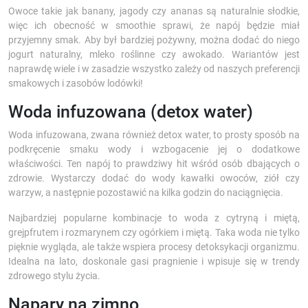
Owoce takie jak banany, jagody czy ananas są naturalnie słodkie,
więc ich obecność w smoothie sprawi, że napój będzie miał
przyjemny smak. Aby był bardziej pożywny, można dodać do niego
jogurt naturalny, mleko roślinne czy awokado. Wariantów jest
naprawdę wiele i w zasadzie wszystko zależy od naszych preferencji
smakowych i zasobów lodówki!
Woda infuzowana (detox water)
Woda infuzowana, zwana również detox water, to prosty sposób na
podkręcenie smaku wody i wzbogacenie jej o dodatkowe
właściwości. Ten napój to prawdziwy hit wśród osób dbających o
zdrowie. Wystarczy dodać do wody kawałki owoców, ziół czy
warzyw, a następnie pozostawić na kilka godzin do naciągnięcia.
Najbardziej popularne kombinacje to woda z cytryną i miętą,
grejpfrutem i rozmarynem czy ogórkiem i miętą. Taka woda nie tylko
pięknie wygląda, ale także wspiera procesy detoksykacji organizmu.
Idealna na lato, doskonale gasi pragnienie i wpisuje się w trendy
zdrowego stylu życia.
Napary na zimno