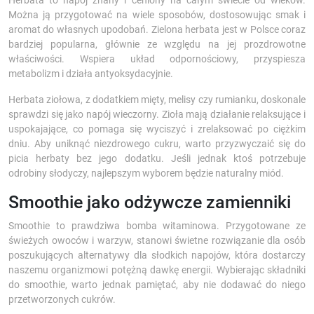
Herbata to napój znany i ceniony na całym świecie od wieków.
Można ją przygotować na wiele sposobów, dostosowując smak i
aromat do własnych upodobań. Zielona herbata jest w Polsce coraz
bardziej popularna, głównie ze względu na jej prozdrowotne
właściwości. Wspiera układ odpornościowy, przyspiesza
metabolizm i działa antyoksydacyjnie.
Herbata ziołowa, z dodatkiem mięty, melisy czy rumianku, doskonale
sprawdzi się jako napój wieczorny. Zioła mają działanie relaksujące i
uspokajające, co pomaga się wyciszyć i zrelaksować po ciężkim
dniu. Aby uniknąć niezdrowego cukru, warto przyzwyczaić się do
picia herbaty bez jego dodatku. Jeśli jednak ktoś potrzebuje
odrobiny słodyczy, najlepszym wyborem będzie naturalny miód.
Smoothie jako odżywcze zamienniki
Smoothie to prawdziwa bomba witaminowa. Przygotowane ze
świeżych owoców i warzyw, stanowi świetne rozwiązanie dla osób
poszukujących alternatywy dla słodkich napojów, która dostarczy
naszemu organizmowi potężną dawkę energii. Wybierając składniki
do smoothie, warto jednak pamiętać, aby nie dodawać do niego
przetworzonych cukrów.