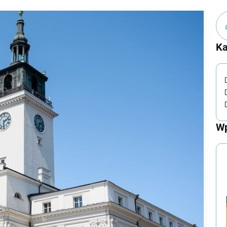
Ka
Wp