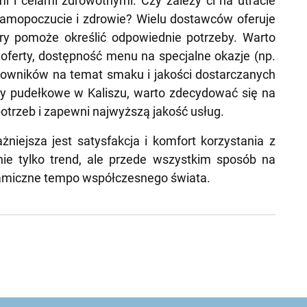
 i celami zdrowotnymi. Czy zależy ci na utracie
amopoczucie i zdrowie? Wielu dostawców oferuje
óry pomoże określić odpowiednie potrzeby. Warto
ferty, dostępność menu na specjalne okazje (np.
tkowników na temat smaku i jakości dostarczanych
ety pudełkowe w Kaliszu, warto zdecydować się na
 potrzeb i zapewni najwyższą jakość usług.
żniejsza jest satysfakcja i komfort korzystania z
nie tylko trend, ale przede wszystkim sposób na
ynamiczne tempo współczesnego świata.