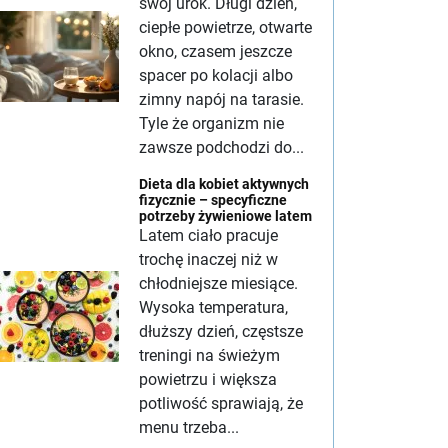
swój urok. Długi dzień,
ciepłe powietrze, otwarte
okno, czasem jeszcze
spacer po kolacji albo
zimny napój na tarasie.
Tyle że organizm nie
zawsze podchodzi do...
Dieta dla kobiet aktywnych
fizycznie – specyficzne
potrzeby żywieniowe latem
Latem ciało pracuje
trochę inaczej niż w
chłodniejsze miesiące.
Wysoka temperatura,
dłuższy dzień, częstsze
treningi na świeżym
powietrzu i większa
potliwość sprawiają, że
menu trzeba...