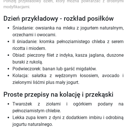
Poniżej przykładowy dzień, który można powtarzać z drobnymi
modyfikacjami.
Dzień przykładowy - rozkład posiłków
Śniadanie: owsianka na mleku z jogurtem naturalnym,
orzechami i owocami.
II śniadanie: kromka pełnoziarnistego chleba z serem
ricotta i miodem.
Obiad: pieczony filet z indyka, kasza jaglana, duszone
buraki z rukolą.
Podwieczorek: banan lub garść migdałów.
Kolacja: sałatka z wędzonym łososiem, avocado i
zielonymi liśćmi plus mały jogurt.
Proste przepisy na kolację i przekąski
Twarożek z ziołami i ogórkiem podany na
pełnoziarnistym chlebie.
Lekka zupa krem z dyni z dodatkiem imbiru i odrobiną
jogurtu naturalnego.