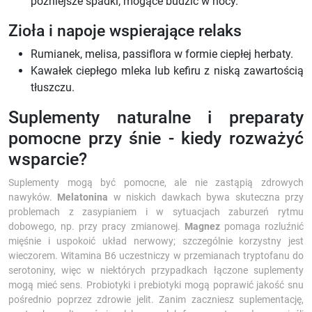
późniejsze spadki, mogące budzić w nocy.
Zioła i napoje wspierające relaks
Rumianek, melisa, passiflora w formie ciepłej herbaty.
Kawałek ciepłego mleka lub kefiru z niską zawartością
tłuszczu.
Suplementy naturalne i preparaty
pomocne przy śnie - kiedy rozważyć
wsparcie?
Suplementy mogą być pomocne, ale nie zastąpią zdrowych
nawyków.
Melatonina
w niskich dawkach bywa skuteczna przy
problemach z zasypianiem i w sytuacjach zaburzeń rytmu
dobowego, np. przy pracy zmianowej.
Magnez
pomaga rozluźnić
mięśnie i uspokoić układ nerwowy; szczególnie korzystny jest
wieczorem. Witamina B6 uczestniczy w przemianach tryptofanu do
serotoniny, więc w niektórych przypadkach łączone suplementy
mogą mieć sens. Probiotyki i prebiotyki mogą poprawić jakość snu
pośrednio poprzez zdrowie jelit. Zanim zaczniesz suplementację,