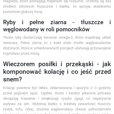
magnezu, które pomagają mięśniom się rozluźnić. Orzechy są zaś
źródłem zdrowych tłuszczów i białka, co sprzyja stabilnemu
poziomowi glukozy nocą.
Ryby i pełne ziarna - tłuszcze i
węglowodany w roli pomocników
Tłuste ryby dostarczają kwasów omega-3, które wspierają układ
nerwowy. Pełne ziarna to z kolei stałe źródło węglowodanów
złożonych, które w umiarkowanych porcjach ułatwiają przyswojenie
tryptofanu przez mózg.
Wieczorem posiłki i przekąski - jak
komponować kolację i co jeść przed
snem?
Kolacja powinna być lekka, zbilansowana i spożyta 2–3 godziny
przed pójściem spać. Ciężkie, tłuste i bardzo pikantne potrawy
obciążają trawienie i zwiększają ryzyko zgagi, co negatywnie
wpływa na sen. Wybieraj białko o średniej zawartości tłuszczu
(indyk, tofu, ryba), złożone węglowodany (kasze, pełnoziarniste