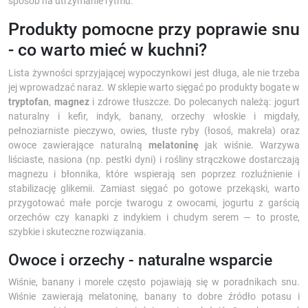
sposób na utrzymanie rytmu.
Produkty pomocne przy poprawie snu
- co warto mieć w kuchni?
Lista żywności sprzyjającej wypoczynkowi jest długa, ale nie trzeba
jej wprowadzać naraz. W sklepie warto sięgać po produkty bogate w
tryptofan
,
magnez
i zdrowe tłuszcze. Do polecanych należą: jogurt
naturalny i kefir, indyk, banany, orzechy włoskie i migdały,
pełnoziarniste pieczywo, owies, tłuste ryby (łosoś, makrela) oraz
owoce zawierające naturalną
melatoninę
jak wiśnie. Warzywa
liściaste, nasiona (np. pestki dyni) i rośliny strączkowe dostarczają
magnezu i błonnika, które wspierają sen poprzez rozluźnienie i
stabilizację glikemii. Zamiast sięgać po gotowe przekąski, warto
przygotować małe porcje twarogu z owocami, jogurtu z garścią
orzechów czy kanapki z indykiem i chudym serem — to proste,
szybkie i skuteczne rozwiązania.
Owoce i orzechy - naturalne wsparcie
Wiśnie, banany i morele często pojawiają się w poradnikach snu.
Wiśnie zawierają melatoninę, banany to dobre źródło potasu i