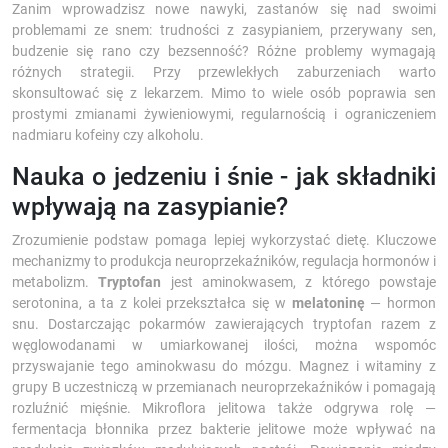
Zanim wprowadzisz nowe nawyki, zastanów się nad swoimi
problemami ze snem: trudności z zasypianiem, przerywany sen,
budzenie się rano czy bezsenność? Różne problemy wymagają
różnych strategii. Przy przewlekłych zaburzeniach warto
skonsultować się z lekarzem. Mimo to wiele osób poprawia sen
prostymi zmianami żywieniowymi, regularnością i ograniczeniem
nadmiaru kofeiny czy alkoholu.
Nauka o jedzeniu i śnie - jak składniki
wpływają na zasypianie?
Zrozumienie podstaw pomaga lepiej wykorzystać dietę. Kluczowe
mechanizmy to produkcja neuroprzekaźników, regulacja hormonów i
metabolizm.
Tryptofan
jest aminokwasem, z którego powstaje
serotonina, a ta z kolei przekształca się w
melatoninę
— hormon
snu. Dostarczając pokarmów zawierających tryptofan razem z
węglowodanami w umiarkowanej ilości, można wspomóc
przyswajanie tego aminokwasu do mózgu. Magnez i witaminy z
grupy B uczestniczą w przemianach neuroprzekaźników i pomagają
rozluźnić mięśnie. Mikroflora jelitowa także odgrywa rolę —
fermentacja błonnika przez bakterie jelitowe może wpływać na