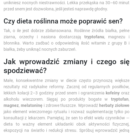
unikniesz nocnych niestrawności. Lekka przekąska na 30–60 minut
przed snem jest dozwolona, jeśli jesteś naprawdę głodny.
Czy dieta roślinna może poprawić sen?
Tak, o ile jest dobrze zbilansowana. Roślinne źródła białka, pełne
ziarna, orzechy i nasiona dostarczają
tryptofanu
, magnezu i
błonnika. Warto zadbać o odpowiednią ilość witamin z grupy B i
białka, żeby uniknąć nocnych zaburzeń.
Jak wprowadzić zmiany i czego się
spodziewać?
Małe, konsekwentne zmiany w diecie często przynoszą większe
rezultaty niż radykalne reformy. Zacznij od regularnych posiłków,
lekkich kolacji 2–3 godziny przed snem i ograniczenia
kofeiny
oraz
alkoholu wieczorem. Sięgaj po produkty bogate w
tryptofan
,
magnez
,
melatoninę
i zdrowe tłuszcze. Wprowadź
herbaty ziołowe
jako element wieczornego rytuału i rozważ suplementację tylko po
konsultacji z lekarzem. Pamiętaj, że sen to efekt wielu czynników —
dieta to ważny element układanki obok aktywności fizycznej,
ekspozycji na światło i redukcji stresu. Spróbuj wprowadzić jedną