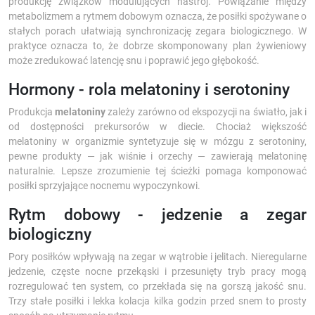
produkcję związków modulujących nastrój. Powiązanie między
metabolizmem a rytmem dobowym oznacza, że posiłki spożywane o
stałych porach ułatwiają synchronizację zegara biologicznego. W
praktyce oznacza to, że dobrze skomponowany plan żywieniowy
może zredukować latencję snu i poprawić jego głębokość.
Hormony - rola melatoniny i serotoniny
Produkcja
melatoniny
zależy zarówno od ekspozycji na światło, jak i
od dostępności prekursorów w diecie. Chociaż większość
melatoniny w organizmie syntetyzuje się w mózgu z serotoniny,
pewne produkty — jak wiśnie i orzechy — zawierają melatoninę
naturalnie. Lepsze zrozumienie tej ścieżki pomaga komponować
posiłki sprzyjające nocnemu wypoczynkowi.
Rytm dobowy - jedzenie a zegar
biologiczny
Pory posiłków wpływają na zegar w wątrobie i jelitach. Nieregularne
jedzenie, częste nocne przekąski i przesunięty tryb pracy mogą
rozregulować ten system, co przekłada się na gorszą jakość snu.
Trzy stałe posiłki i lekka kolacja kilka godzin przed snem to prosty