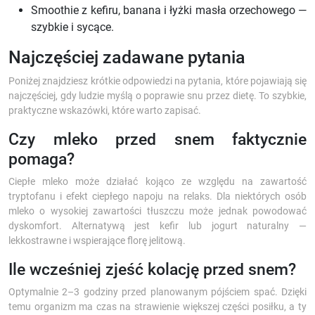
Smoothie z kefiru, banana i łyżki masła orzechowego —
szybkie i sycące.
Najczęściej zadawane pytania
Poniżej znajdziesz krótkie odpowiedzi na pytania, które pojawiają się
najczęściej, gdy ludzie myślą o poprawie snu przez dietę. To szybkie,
praktyczne wskazówki, które warto zapisać.
Czy mleko przed snem faktycznie
pomaga?
Ciepłe mleko może działać kojąco ze względu na zawartość
tryptofanu i efekt ciepłego napoju na relaks. Dla niektórych osób
mleko o wysokiej zawartości tłuszczu może jednak powodować
dyskomfort. Alternatywą jest kefir lub jogurt naturalny —
lekkostrawne i wspierające florę jelitową.
Ile wcześniej zjeść kolację przed snem?
Optymalnie 2–3 godziny przed planowanym pójściem spać. Dzięki
temu organizm ma czas na strawienie większej części posiłku, a ty