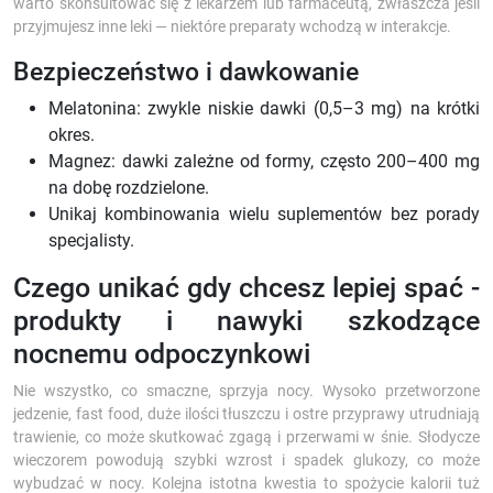
warto skonsultować się z lekarzem lub farmaceutą, zwłaszcza jeśli
przyjmujesz inne leki — niektóre preparaty wchodzą w interakcje.
Bezpieczeństwo i dawkowanie
Melatonina: zwykle niskie dawki (0,5–3 mg) na krótki
okres.
Magnez: dawki zależne od formy, często 200–400 mg
na dobę rozdzielone.
Unikaj kombinowania wielu suplementów bez porady
specjalisty.
Czego unikać gdy chcesz lepiej spać -
produkty i nawyki szkodzące
nocnemu odpoczynkowi
Nie wszystko, co smaczne, sprzyja nocy. Wysoko przetworzone
jedzenie, fast food, duże ilości tłuszczu i ostre przyprawy utrudniają
trawienie, co może skutkować zgagą i przerwami w śnie. Słodycze
wieczorem powodują szybki wzrost i spadek glukozy, co może
wybudzać w nocy. Kolejna istotna kwestia to spożycie kalorii tuż