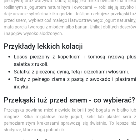
pieczywo) oraz warzywa. Dobrą opcją jest miska owsianki na mleku
roślinnym z jogurtem naturalnym i owocami — robi się ją szybko i
daje uczucie sytości na kilka godzin. Jeśli potrzebujesz przekąski tuż
przed snem, wybierz coś małego i łatwostrawnego: jogurt naturalny,
mała porcja twarogu z miodem albo banan. Unikaj obfitych deserów
i napojów wysoko słodzonych.
Przykłady lekkich kolacji
Łosoś pieczony z koperkiem i komosą ryżową plus
sałatka z rukoli.
Sałatka z pieczoną dynią, fetą i orzechami włoskimi.
Tosty z pełnego ziarna z pastą z awokado i plastrami
indyka.
Przekąski tuż przed snem - co wybierać?
Przekąska powinna mieć niewiele kalorii i być bogata w białko lub
magnez. Kilka migdałów, mały jogurt, kefir lub plaster sera z
pełnoziarnistym krakersami sprawdzą się świetnie. To lepsze niż
słodycze, które mogą pobudzić.