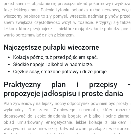
przed snem — objadanie się przeciąża układ pokarmowy i wydłuża
fazę lekkiego snu. Palenie tytoniu pobudza układ nerwowy, więc
wieczorny papieros to zły pomysł. Wreszcie, nadmiar płynów przed
snem zwiększa częstotliwość wizyt w toalecie. Przyjrzyj się także
lekkom, które przyjmujesz — niektóre mają działanie pobudzające i
warto porozmawiać o nich z lekarzem.
Najczęstsze pułapki wieczorne
Kolacja późno, tuż przed pójściem spać.
Słodkie napoje i alkohol w nadmiarze.
Ciężkie sosy, smażone potrawy i duże porcje.
Praktyczny plan i przepisy -
propozycje jadłospisu i proste dania
Plan żywieniowy na lepszy nocny odpoczynek powinien być prosty i
wykonalny. Oto zarys 7-dniowego schematu, który możesz
dopasować do siebie: śniadania bogate w białko i pełne ziarna,
obiad umiarkowany energetycznie, lekkie kolacje z białkiem i
warzywami oraz niewielkie, łatwostrawne przekąski wieczorem.