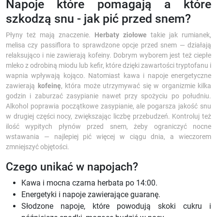
Napoje które pomagają a które
szkodzą snu - jak pić przed snem?
Płyny też mają znaczenie.
Herbaty ziołowe
takie jak rumianek,
melisa czy passiflora to sprawdzone opcje przed snem — działają
relaksująco i nie zawierają kofeiny. Dobrym wyborem jest też ciepłe
mleko z odrobiną miodu lub kefir, które dzięki zawartości tryptofanu i
wapnia wpływają kojąco. Natomiast kawa i napoje energetyczne
zawierają
kofeinę
, która może utrzymywać się w organizmie kilka
godzin i zaburzać zasypianie nawet przy spożyciu po południu.
Alkohol poprawia początkowe zasypianie, ale pogarsza jakość snu
w drugiej części nocy, zwiększając liczbę przebudzeń. Kontroluj też
ilość wypitych płynów przed snem, żeby ograniczyć nocne
wstawania — najlepiej pić więcej w ciągu dnia, a wieczorem
zmniejszyć objętości.
Czego unikać w napojach?
Kawa i mocna czarna herbata po 14:00.
Energetyki i napoje zawierające guaranę.
Słodzone napoje, które powodują skoki cukru i