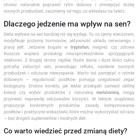
chcesz naturalnie poprawić rytm dobowy i zmniejszyć liczbę
nocnych przebudzeń, zaczniemy od tego, co wkładasz na talerz.
Dlaczego jedzenie ma wpływ na sen?
Dieta wpływa na sen bardziej niż się wydaje. To, co zjemy wieczorem,
modyfikuje poziomy hormonów, aktywność układu nerwowego i
pracę jelit. Jedzenie bogate w
tryptofan
, magnez czy zdrowe
tłuszcze wspiera produkcję neuroprzekaźników sprzyjających
relaksowi. Z drugiej strony ciężkie, tłuste dania i duże ilości cukru
potrafią zaburzyć sen, powodując refluks, nasilenie nocnych
przebudzeń i odczucie niewyspania. Warto też pamiętać o rytmie
dobowym — regularność posiłków pomaga uregulować zegar
biologiczny. Drobne korekty, jak lekkie przekąski zamiast obfitej
kolacji czy wybór produktów z naturalną
melatoniną
, mogą
przynieść naprawdę odczuwalne korzyści. W tekście znajdziesz
propozycje konkretnych produktów, zasady komponowania
posiłków i praktyczne wskazówki, które można wykorzystać od razu
— bez drogich suplementów i modnych diet.
Co warto wiedzieć przed zmianą diety?