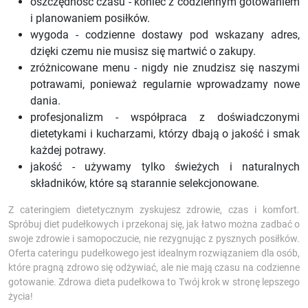
oszczędność czasu - koniec z codziennym gotowaniem
i planowaniem posiłków.
wygoda - codzienne dostawy pod wskazany adres,
dzięki czemu nie musisz się martwić o zakupy.
zróżnicowane menu - nigdy nie znudzisz się naszymi
potrawami, ponieważ regularnie wprowadzamy nowe
dania.
profesjonalizm - współpraca z doświadczonymi
dietetykami i kucharzami, którzy dbają o jakość i smak
każdej potrawy.
jakość - używamy tylko świeżych i naturalnych
składników, które są starannie selekcjonowane.
Z cateringiem dietetycznym zyskujesz zdrowie, czas i komfort.
Spróbuj diet pudełkowych i przekonaj się, jak łatwo można zadbać o
swoje zdrowie i samopoczucie, nie rezygnując z pysznych posiłków.
Oferta cateringu pudełkowego jest idealnym rozwiązaniem dla osób,
które pragną zdrowo się odżywiać, ale nie mają czasu na codzienne
gotowanie. Zdrowa dieta pudełkowa to Twój krok w stronę lepszego
życia!