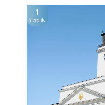
1
sierpnia