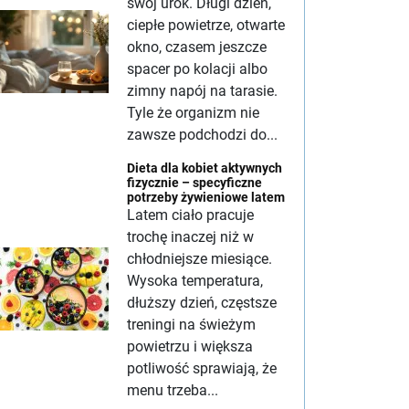
swój urok. Długi dzień,
ciepłe powietrze, otwarte
okno, czasem jeszcze
spacer po kolacji albo
zimny napój na tarasie.
Tyle że organizm nie
zawsze podchodzi do...
Dieta dla kobiet aktywnych
fizycznie – specyficzne
potrzeby żywieniowe latem
Latem ciało pracuje
trochę inaczej niż w
chłodniejsze miesiące.
Wysoka temperatura,
dłuższy dzień, częstsze
treningi na świeżym
powietrzu i większa
potliwość sprawiają, że
menu trzeba...