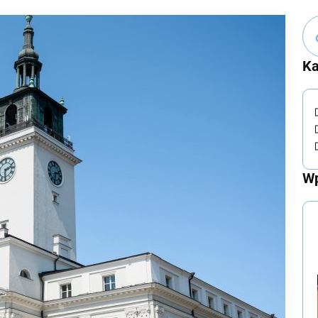
Ka
Wp