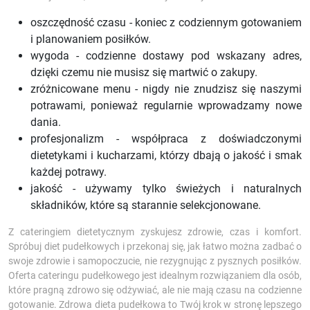
oszczędność czasu - koniec z codziennym gotowaniem
i planowaniem posiłków.
wygoda - codzienne dostawy pod wskazany adres,
dzięki czemu nie musisz się martwić o zakupy.
zróżnicowane menu - nigdy nie znudzisz się naszymi
potrawami, ponieważ regularnie wprowadzamy nowe
dania.
profesjonalizm - współpraca z doświadczonymi
dietetykami i kucharzami, którzy dbają o jakość i smak
każdej potrawy.
jakość - używamy tylko świeżych i naturalnych
składników, które są starannie selekcjonowane.
Z cateringiem dietetycznym zyskujesz zdrowie, czas i komfort.
Spróbuj diet pudełkowych i przekonaj się, jak łatwo można zadbać o
swoje zdrowie i samopoczucie, nie rezygnując z pysznych posiłków.
Oferta cateringu pudełkowego jest idealnym rozwiązaniem dla osób,
które pragną zdrowo się odżywiać, ale nie mają czasu na codzienne
gotowanie. Zdrowa dieta pudełkowa to Twój krok w stronę lepszego