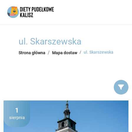
ul. Skarszewska
ul. Skarszewska
Strona główna
Mapa dostaw
1
sierpnia