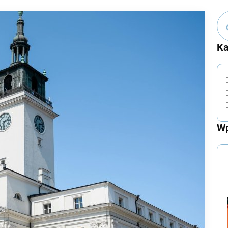
Ka
Wp