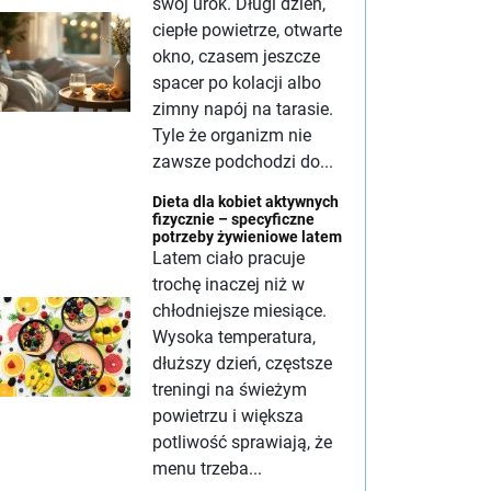
swój urok. Długi dzień,
ciepłe powietrze, otwarte
okno, czasem jeszcze
spacer po kolacji albo
zimny napój na tarasie.
Tyle że organizm nie
zawsze podchodzi do...
Dieta dla kobiet aktywnych
fizycznie – specyficzne
potrzeby żywieniowe latem
Latem ciało pracuje
trochę inaczej niż w
chłodniejsze miesiące.
Wysoka temperatura,
dłuższy dzień, częstsze
treningi na świeżym
powietrzu i większa
potliwość sprawiają, że
menu trzeba...