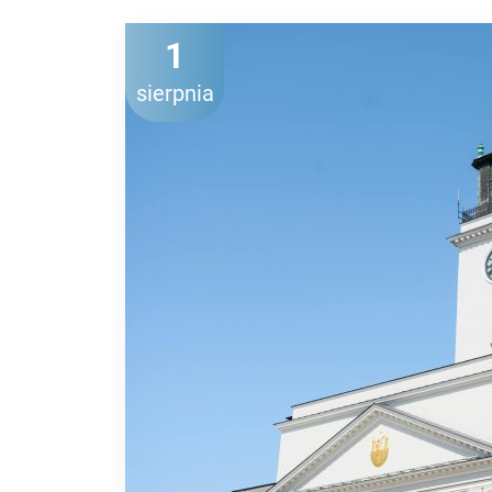
1
sierpnia