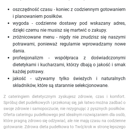
oszczędność czasu - koniec z codziennym gotowaniem
i planowaniem posiłków.
wygoda - codzienne dostawy pod wskazany adres,
dzięki czemu nie musisz się martwić o zakupy.
zróżnicowane menu - nigdy nie znudzisz się naszymi
potrawami, ponieważ regularnie wprowadzamy nowe
dania.
profesjonalizm - współpraca z doświadczonymi
dietetykami i kucharzami, którzy dbają o jakość i smak
każdej potrawy.
jakość - używamy tylko świeżych i naturalnych
składników, które są starannie selekcjonowane.
Z cateringiem dietetycznym zyskujesz zdrowie, czas i komfort.
Spróbuj diet pudełkowych i przekonaj się, jak łatwo można zadbać o
swoje zdrowie i samopoczucie, nie rezygnując z pysznych posiłków.
Oferta cateringu pudełkowego jest idealnym rozwiązaniem dla osób,
które pragną zdrowo się odżywiać, ale nie mają czasu na codzienne
gotowanie. Zdrowa dieta pudełkowa to Twój krok w stronę lepszego