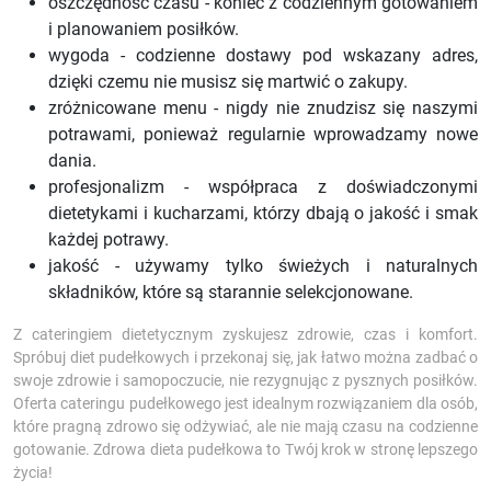
oszczędność czasu - koniec z codziennym gotowaniem
i planowaniem posiłków.
wygoda - codzienne dostawy pod wskazany adres,
dzięki czemu nie musisz się martwić o zakupy.
zróżnicowane menu - nigdy nie znudzisz się naszymi
potrawami, ponieważ regularnie wprowadzamy nowe
dania.
profesjonalizm - współpraca z doświadczonymi
dietetykami i kucharzami, którzy dbają o jakość i smak
każdej potrawy.
jakość - używamy tylko świeżych i naturalnych
składników, które są starannie selekcjonowane.
Z cateringiem dietetycznym zyskujesz zdrowie, czas i komfort.
Spróbuj diet pudełkowych i przekonaj się, jak łatwo można zadbać o
swoje zdrowie i samopoczucie, nie rezygnując z pysznych posiłków.
Oferta cateringu pudełkowego jest idealnym rozwiązaniem dla osób,
które pragną zdrowo się odżywiać, ale nie mają czasu na codzienne
gotowanie. Zdrowa dieta pudełkowa to Twój krok w stronę lepszego
życia!