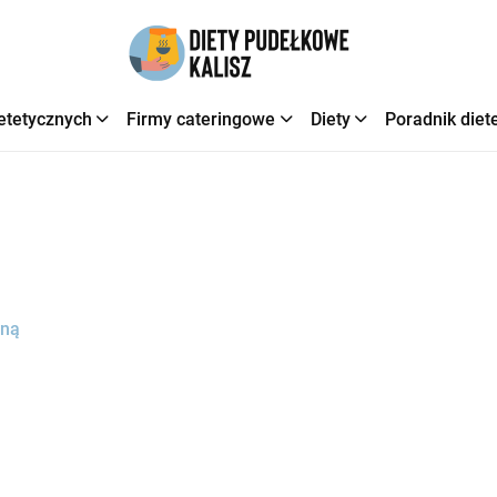
etetycznych
Firmy cateringowe
Diety
Poradnik diet
sną