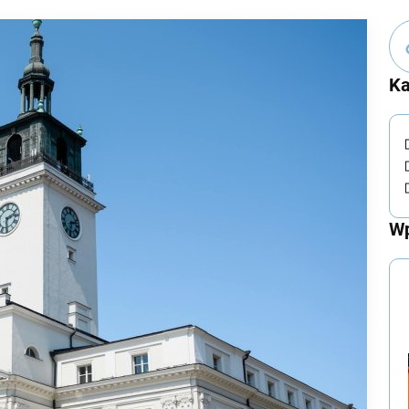
Ka
Wp