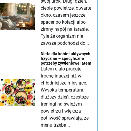
swój urok. Długi dzień,
ciepłe powietrze, otwarte
okno, czasem jeszcze
spacer po kolacji albo
zimny napój na tarasie.
Tyle że organizm nie
zawsze podchodzi do...
Dieta dla kobiet aktywnych
fizycznie – specyficzne
potrzeby żywieniowe latem
Latem ciało pracuje
trochę inaczej niż w
chłodniejsze miesiące.
Wysoka temperatura,
dłuższy dzień, częstsze
treningi na świeżym
powietrzu i większa
potliwość sprawiają, że
menu trzeba...