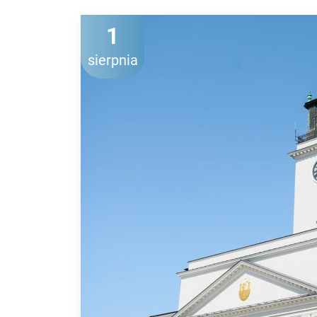
1
sierpnia