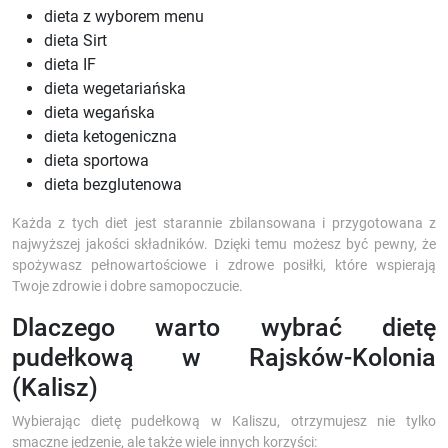
dieta z wyborem menu
dieta Sirt
dieta IF
dieta wegetariańska
dieta wegańska
dieta ketogeniczna
dieta sportowa
dieta bezglutenowa
Każda z tych diet jest starannie zbilansowana i przygotowana z
najwyższej jakości składników. Dzięki temu możesz być pewny, że
spożywasz pełnowartościowe i zdrowe posiłki, które wspierają
Twoje zdrowie i dobre samopoczucie.
Dlaczego warto wybrać dietę
pudełkową w Rajsków-Kolonia
(Kalisz)
Wybierając dietę pudełkową w Kaliszu, otrzymujesz nie tylko
smaczne jedzenie, ale także wiele innych korzyści: