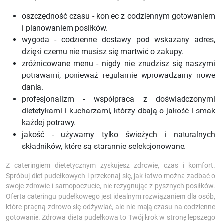
oszczędność czasu - koniec z codziennym gotowaniem
i planowaniem posiłków.
wygoda - codzienne dostawy pod wskazany adres,
dzięki czemu nie musisz się martwić o zakupy.
zróżnicowane menu - nigdy nie znudzisz się naszymi
potrawami, ponieważ regularnie wprowadzamy nowe
dania.
profesjonalizm - współpraca z doświadczonymi
dietetykami i kucharzami, którzy dbają o jakość i smak
każdej potrawy.
jakość - używamy tylko świeżych i naturalnych
składników, które są starannie selekcjonowane.
Z cateringiem dietetycznym zyskujesz zdrowie, czas i komfort.
Spróbuj diet pudełkowych i przekonaj się, jak łatwo można zadbać o
swoje zdrowie i samopoczucie, nie rezygnując z pysznych posiłków.
Oferta cateringu pudełkowego jest idealnym rozwiązaniem dla osób,
które pragną zdrowo się odżywiać, ale nie mają czasu na codzienne
gotowanie. Zdrowa dieta pudełkowa to Twój krok w stronę lepszego