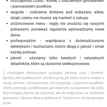
oszczędność czasu - koniec z codziennym gotowaniem
i planowaniem posiłków.
wygoda - codzienne dostawy pod wskazany adres,
dzięki czemu nie musisz się martwić o zakupy.
zróżnicowane menu - nigdy nie znudzisz się naszymi
potrawami, ponieważ regularnie wprowadzamy nowe
dania.
profesjonalizm - współpraca z doświadczonymi
dietetykami i kucharzami, którzy dbają o jakość i smak
każdej potrawy.
jakość - używamy tylko świeżych i naturalnych
składników, które są starannie selekcjonowane.
Z cateringiem dietetycznym zyskujesz zdrowie, czas i komfort.
Spróbuj diet pudełkowych i przekonaj się, jak łatwo można zadbać o
swoje zdrowie i samopoczucie, nie rezygnując z pysznych posiłków.
Oferta cateringu pudełkowego jest idealnym rozwiązaniem dla osób,
które pragną zdrowo się odżywiać, ale nie mają czasu na codzienne
gotowanie. Zdrowa dieta pudełkowa to Twój krok w stronę lepszego
życia!