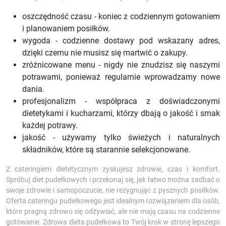
oszczędność czasu - koniec z codziennym gotowaniem
i planowaniem posiłków.
wygoda - codzienne dostawy pod wskazany adres,
dzięki czemu nie musisz się martwić o zakupy.
zróżnicowane menu - nigdy nie znudzisz się naszymi
potrawami, ponieważ regularnie wprowadzamy nowe
dania.
profesjonalizm - współpraca z doświadczonymi
dietetykami i kucharzami, którzy dbają o jakość i smak
każdej potrawy.
jakość - używamy tylko świeżych i naturalnych
składników, które są starannie selekcjonowane.
Z cateringiem dietetycznym zyskujesz zdrowie, czas i komfort.
Spróbuj diet pudełkowych i przekonaj się, jak łatwo można zadbać o
swoje zdrowie i samopoczucie, nie rezygnując z pysznych posiłków.
Oferta cateringu pudełkowego jest idealnym rozwiązaniem dla osób,
które pragną zdrowo się odżywiać, ale nie mają czasu na codzienne
gotowanie. Zdrowa dieta pudełkowa to Twój krok w stronę lepszego