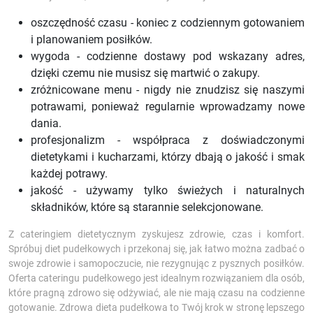
oszczędność czasu - koniec z codziennym gotowaniem
i planowaniem posiłków.
wygoda - codzienne dostawy pod wskazany adres,
dzięki czemu nie musisz się martwić o zakupy.
zróżnicowane menu - nigdy nie znudzisz się naszymi
potrawami, ponieważ regularnie wprowadzamy nowe
dania.
profesjonalizm - współpraca z doświadczonymi
dietetykami i kucharzami, którzy dbają o jakość i smak
każdej potrawy.
jakość - używamy tylko świeżych i naturalnych
składników, które są starannie selekcjonowane.
Z cateringiem dietetycznym zyskujesz zdrowie, czas i komfort.
Spróbuj diet pudełkowych i przekonaj się, jak łatwo można zadbać o
swoje zdrowie i samopoczucie, nie rezygnując z pysznych posiłków.
Oferta cateringu pudełkowego jest idealnym rozwiązaniem dla osób,
które pragną zdrowo się odżywiać, ale nie mają czasu na codzienne
gotowanie. Zdrowa dieta pudełkowa to Twój krok w stronę lepszego