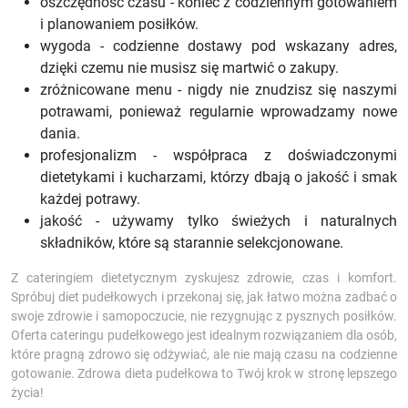
oszczędność czasu - koniec z codziennym gotowaniem
i planowaniem posiłków.
wygoda - codzienne dostawy pod wskazany adres,
dzięki czemu nie musisz się martwić o zakupy.
zróżnicowane menu - nigdy nie znudzisz się naszymi
potrawami, ponieważ regularnie wprowadzamy nowe
dania.
profesjonalizm - współpraca z doświadczonymi
dietetykami i kucharzami, którzy dbają o jakość i smak
każdej potrawy.
jakość - używamy tylko świeżych i naturalnych
składników, które są starannie selekcjonowane.
Z cateringiem dietetycznym zyskujesz zdrowie, czas i komfort.
Spróbuj diet pudełkowych i przekonaj się, jak łatwo można zadbać o
swoje zdrowie i samopoczucie, nie rezygnując z pysznych posiłków.
Oferta cateringu pudełkowego jest idealnym rozwiązaniem dla osób,
które pragną zdrowo się odżywiać, ale nie mają czasu na codzienne
gotowanie. Zdrowa dieta pudełkowa to Twój krok w stronę lepszego
życia!