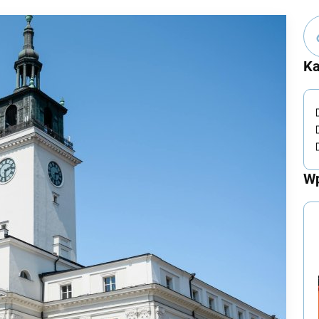
Ka
Wp