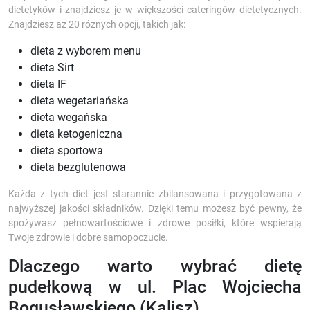
dietetyków i znajdziesz je w większości cateringów dietetycznych.
Znajdziesz aż 20 różnych opcji, takich jak:
dieta z wyborem menu
dieta Sirt
dieta IF
dieta wegetariańska
dieta wegańska
dieta ketogeniczna
dieta sportowa
dieta bezglutenowa
Każda z tych diet jest starannie zbilansowana i przygotowana z
najwyższej jakości składników. Dzięki temu możesz być pewny, że
spożywasz pełnowartościowe i zdrowe posiłki, które wspierają
Twoje zdrowie i dobre samopoczucie.
Dlaczego warto wybrać dietę
pudełkową w ul. Plac Wojciecha
Bogusławskiego (Kalisz)