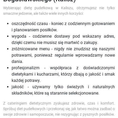
Wybierając dietę pudełkową w Kaliszu, otrzymujesz nie tylko
smaczne jedzenie, ale także wiele innych korzyści:
oszczędność czasu - koniec z codziennym gotowaniem
i planowaniem posiłków.
wygoda - codzienne dostawy pod wskazany adres,
dzięki czemu nie musisz się martwić o zakupy.
zróżnicowane menu - nigdy nie znudzisz się naszymi
potrawami, ponieważ regularnie wprowadzamy nowe
dania.
profesjonalizm - współpraca z doświadczonymi
dietetykami i kucharzami, którzy dbają o jakość i smak
każdej potrawy.
jakość - używamy tylko świeżych i naturalnych
składników, które są starannie selekcjonowane.
Z cateringiem dietetycznym zyskujesz zdrowie, czas i komfort.
Spróbuj diet pudełkowych i przekonaj się, jak łatwo można zadbać o
swoje zdrowie i samopoczucie, nie rezygnując z pysznych posiłków.