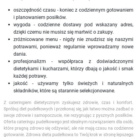
oszczędność czasu - koniec z codziennym gotowaniem
i planowaniem posiłków.
wygoda - codzienne dostawy pod wskazany adres,
dzięki czemu nie musisz się martwić o zakupy.
zróżnicowane menu - nigdy nie znudzisz się naszymi
potrawami, ponieważ regularnie wprowadzamy nowe
dania.
profesjonalizm - współpraca z doświadczonymi
dietetykami i kucharzami, którzy dbają o jakość i smak
każdej potrawy.
jakość - używamy tylko świeżych i naturalnych
składników, które są starannie selekcjonowane.
Z cateringiem dietetycznym zyskujesz zdrowie, czas i komfort.
Spróbuj diet pudełkowych i przekonaj się, jak łatwo można zadbać o
swoje zdrowie i samopoczucie, nie rezygnując z pysznych posiłków.
Oferta cateringu pudełkowego jest idealnym rozwiązaniem dla osób,
które pragną zdrowo się odżywiać, ale nie mają czasu na codzienne
gotowanie. Zdrowa dieta pudełkowa to Twój krok w stronę lepszego