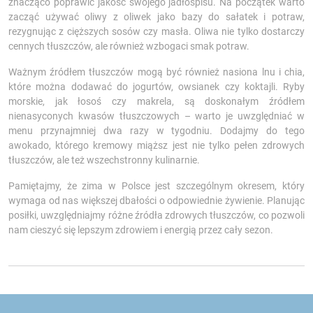
znacząco poprawić jakość swojego jadłospisu. Na początek warto
zacząć używać oliwy z oliwek jako bazy do sałatek i potraw,
rezygnując z cięższych sosów czy masła. Oliwa nie tylko dostarczy
cennych tłuszczów, ale również wzbogaci smak potraw.
Ważnym źródłem tłuszczów mogą być również nasiona lnu i chia,
które można dodawać do jogurtów, owsianek czy koktajli. Ryby
morskie, jak łosoś czy makrela, są doskonałym źródłem
nienasyconych kwasów tłuszczowych – warto je uwzględniać w
menu przynajmniej dwa razy w tygodniu. Dodajmy do tego
awokado, którego kremowy miąższ jest nie tylko pełen zdrowych
tłuszczów, ale też wszechstronny kulinarnie.
Pamiętajmy, że zima w Polsce jest szczególnym okresem, który
wymaga od nas większej dbałości o odpowiednie żywienie. Planując
posiłki, uwzględniajmy różne źródła zdrowych tłuszczów, co pozwoli
nam cieszyć się lepszym zdrowiem i energią przez cały sezon.