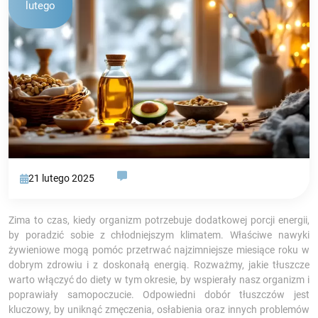
lutego
21 lutego 2025
Zima to czas, kiedy organizm potrzebuje dodatkowej porcji energii,
by poradzić sobie z chłodniejszym klimatem. Właściwe nawyki
żywieniowe mogą pomóc przetrwać najzimniejsze miesiące roku w
dobrym zdrowiu i z doskonałą energią. Rozważmy, jakie tłuszcze
warto włączyć do diety w tym okresie, by wspierały nasz organizm i
poprawiały samopoczucie. Odpowiedni dobór tłuszczów jest
kluczowy, by uniknąć zmęczenia, osłabienia oraz innych problemów