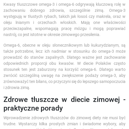
Kwasy tłuszczowe omega-3 i omega-6 odgrywają kluczową rolę w
zachowaniu dobrego zdrowia, szczególnie zimą. Omega-3
występują w tłustych rybach, takich jak łosoś czy makrela, oraz w
oleju lnianym i orzechach włoskich. Mają one właściwości
przeciwzapalne, wspomagają pracę mózgu i mogą poprawiać
nastrój, co jest istotne w okresie zimowego przesilenia.
Omega-6, obecne w oleju słonecznikowym lub kukurydzianym, są
także potrzebne, lecz ich nadmiar w stosunku do omega-3 może
prowadzić do stanów zapalnych. Dlatego ważne jest zachowanie
odpowiednich proporcji obu kwasów. W diecie Polaków często
stosunek ten jest zaburzony na korzyść omega-6. Dlatego warto
zwrócić szczególną uwagę na zwiększenie podaży omega-3, aby
zrównoważyć ten bilans, co przyczyni się do lepszego samopoczucia
i zdrowia zimą.
Zdrowe tłuszcze w diecie zimowej -
praktyczne porady
Wprowadzenie zdrowych tłuszczów do zimowej diety nie musi być
trudne. Wystarczy kilka prostych zmian i świadome wybory, aby