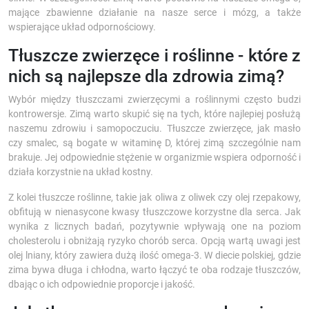
mające zbawienne działanie na nasze serce i mózg, a także
wspierające układ odpornościowy.
Tłuszcze zwierzęce i roślinne - które z
nich są najlepsze dla zdrowia zimą?
Wybór między tłuszczami zwierzęcymi a roślinnymi często budzi
kontrowersje. Zimą warto skupić się na tych, które najlepiej posłużą
naszemu zdrowiu i samopoczuciu. Tłuszcze zwierzęce, jak masło
czy smalec, są bogate w witaminę D, której zimą szczególnie nam
brakuje. Jej odpowiednie stężenie w organizmie wspiera odporność i
działa korzystnie na układ kostny.
Z kolei tłuszcze roślinne, takie jak oliwa z oliwek czy olej rzepakowy,
obfitują w nienasycone kwasy tłuszczowe korzystne dla serca. Jak
wynika z licznych badań, pozytywnie wpływają one na poziom
cholesterolu i obniżają ryzyko chorób serca. Opcją wartą uwagi jest
olej lniany, który zawiera dużą ilość omega-3. W diecie polskiej, gdzie
zima bywa długa i chłodna, warto łączyć te oba rodzaje tłuszczów,
dbając o ich odpowiednie proporcje i jakość.