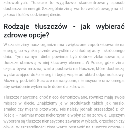
zdrowotnych. Tłuszcze to wyjątkowo skoncentrowany sposób
dostarczania energii. Szczególnie zimą warto zwrócić uwagę na ich
jakość i ilość w codziennej diecie.
Rodzaje tłuszczów - jak wybierać
zdrowe opcje?
W czasie zimy nasz organizm ma zwiększone zapotrzebowanie na
energię, co wynika przede wszystkim z chłodnej aury i skróconego
dnia. Tym samym dieta powinna być dobrze zbilansowana, a
tłuszcze stanowią w niej kluczowy element. W Polsce, gdzie zima
często bywa mroźna, warto postawić na tłuszcze, które dostarczą
wystarczająco dużo energii i będą wspierać układ odpornościowy.
Możemy podzielić tłuszcze na nasycone, nienasycone oraz omega,
aby świadomie wybierać te dobre dla zdrowia.
Tłuszcze nasycone, choć nieco demonizowane, również mają swoje
miejsce w diecie. Znajdziemy je w produktach takich jak masło,
smalec czy mięsne przetwory. Nie należy jednak przesadzać z ich
ilością – nadmiar może niekorzystnie wpłynąć na zdrowie. Lepszym
wyborem są tłuszcze nienasycone zawarte w rybach, orzechach czy
oliwie. W szczególności zimą warto postawić na tłuszcze omega-3,